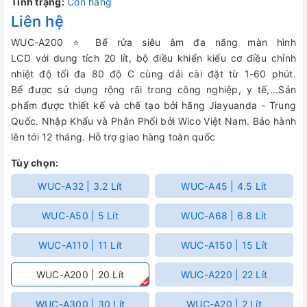
Tình trạng:
Còn hàng
Liên hệ
WUC-A200 ⭐ Bể rửa siêu âm đa năng màn hình
LCD với dung tích 20 lít, bộ điều khiển kiểu cơ điều chỉnh
nhiệt độ tối đa 80 độ C cùng dải cài đặt từ 1-60 phút.
Bể được sử dụng rộng rãi trong công nghiệp, y tế,...Sản
phẩm được thiết kế và chế tạo bởi hãng Jiayuanda - Trung
Quốc. Nhập Khẩu và Phân Phối bởi Wico Việt Nam. Bảo hành
lên tới 12 tháng. Hỗ trợ giao hàng toàn quốc
Tùy chọn:
WUC-A32 | 3.2 Lít
WUC-A45 | 4.5 Lít
WUC-A50 | 5 Lít
WUC-A68 | 6.8 Lít
WUC-A110 | 11 Lít
WUC-A150 | 15 Lít
WUC-A200 | 20 Lít
WUC-A220 | 22 Lít
WUC-A300 | 30 Lít
WUC-A20 | 2 Lít