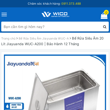
Chăm sóc khách hàng:
0911.373.488
0
Toggle
navigation
Bể Rửa Siêu Âm 20
Trang chủ
Bể Rửa Siêu Âm Jiayuanda WUC-A
Lít Jiayuanda WUC-A200 | Bảo Hành 12 Tháng