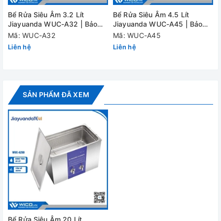
Đánh giá
Bể Rửa Siêu Âm 3.2 Lít
Bể Rửa Siêu Âm 4.5 Lít
Jiayuanda WUC-A32 | Bảo
Jiayuanda WUC-A45 | Bảo
Hành 12 Tháng
Hành 12 Tháng
Mã: WUC-A32
Mã: WUC-A45
Liên hệ
Liên hệ
SẢN PHẨM ĐÃ XEM
Bể Rửa Siêu Âm 20 Lít