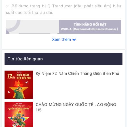
✅ Bể được trang bị Q Tranducer (đầu phát siêu âm) hiệu
suất cao tuổi thọ lâu dài.
Xem thêm
Tin tức liên quan
Kỷ Niệm 72 Năm Chiến Thắng Điện Biên Phủ
Thông số kỹ thuật
CHÀO MỪNG NGÀY QUỐC TẾ LAO ĐỘNG
Model
WUC-A200
1/5
Nhiệt độ
Max 80 độ C