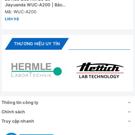
Jiayuanda WUC-A200 | Bảo
Hành 12 Tháng
Mã: WUC-A200
Liên hệ
THƯƠNG HIỆU UY TÍN
Thông tin công ty
Chính sách
Truy cập nhanh