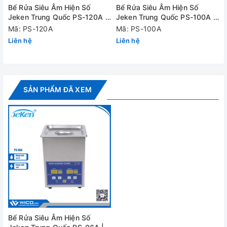
Bể Rửa Siêu Âm Hiện Số
Bể Rửa Siêu Âm Hiện Số
Jeken Trung Quốc PS-120A |
Jeken Trung Quốc PS-100A |
Công suất siêu
50W
45 Lít
30 Lít
Mã: PS-120A
Mã: PS-100A
âm tối đa
Liên hệ
Liên hệ
Nhiệt độ cài đặt
80 độ C
tối đa
Công suất gia
100W
SẢN PHẨM ĐÃ XEM
nhiệt tối đa
Dải thời gian cài
180s - 360s
đặt
Kích thước
trong bể
150x85x65mm
(LxWxH)
Kích thước
175x110x155mm
ngoài (LxWxH)
Nguồn điện
220V/ 50Hz
Bể Rửa Siêu Âm Hiện Số