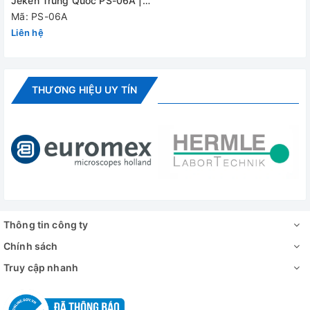
Jeken Trung Quốc PS-06A |
0.6 Lít
Mã: PS-06A
Đánh giá
Liên hệ
THƯƠNG HIỆU UY TÍN
Thông tin công ty
Chính sách
Truy cập nhanh