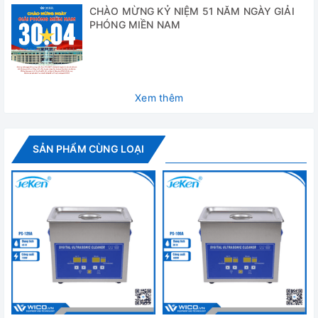
CHÀO MỪNG KỶ NIỆM 51 NĂM NGÀY GIẢI
PHÓNG MIỀN NAM
Trong công nghiệp: Bể rửa cho phép làm sạch các bộ phận
động cơ, kim phun, xi lanh khí, khuôn, cửa sổ mù, bảng
PCB, phần cứng, ốc vít và đai ốc, …
Cung cấp trọn bộ cao gồm:
Xem thêm
- Bể rửa siêu âm PS-06A
- Nắp đậy bằng Inox
SẢN PHẨM CÙNG LOẠI
- Giỏ thép không gỉ
- Hướng dẫn sử dụng tiếng Anh + tiếng Việt.
Thông số kỹ thuật
Model
PS-06A
Thể tích bể rửa
0.6 lít
Tần số siêu âm
40kHz