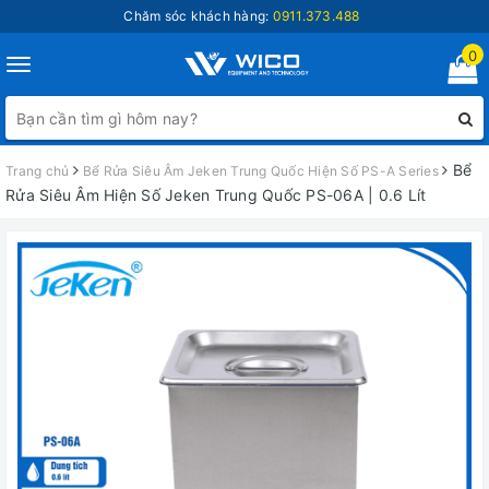
Chăm sóc khách hàng:
0911.373.488
0
Toggle
navigation
Bể
Trang chủ
Bể Rửa Siêu Âm Jeken Trung Quốc Hiện Số PS-A Series
Rửa Siêu Âm Hiện Số Jeken Trung Quốc PS-06A | 0.6 Lít