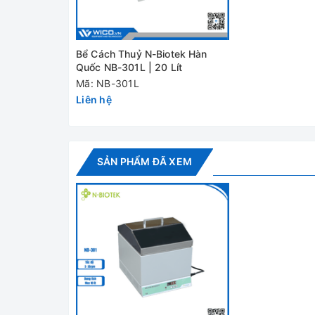
Kích thước
240 x 300 x 150mm
trong(WxDxH)
Kích thước
Bể Cách Thuỷ N-Biotek Hàn
270 x 345 x 225mm
ngoài(WxDxH)
Quốc NB-301L | 20 Lít
Mã: NB-301L
Công suất
300W
Liên hệ
Nguồn điện
110/220V AC, 50/60Hz
Khối lượng
7kg
SẢN PHẨM ĐÃ XEM
Đánh giá