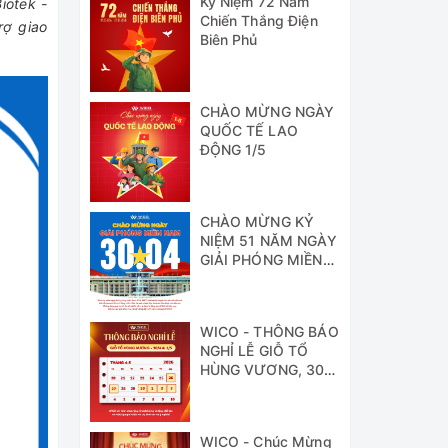
Kỷ Niệm 72 Năm
iotek -
Chiến Thắng Điện
rợ giao
Biên Phủ
CHÀO MỪNG NGÀY
QUỐC TẾ LAO
ĐỘNG 1/5
CHÀO MỪNG KỶ
NIỆM 51 NĂM NGÀY
GIẢI PHÓNG MIỀN
NAM
WICO - THÔNG BÁO
NGHỈ LỄ GIỖ TỔ
HÙNG VƯƠNG, 30/4
& 1/5
WICO - Chúc Mừng