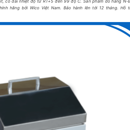
lít, có dải nhiệt độ từ RT+5 đến 99 độ C. Sản phẩm do hãng N-B
ính hãng bởi Wico Việt Nam. Bảo hành lên tới 12 tháng. Hỗ t