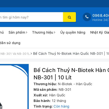
0968.40
Hotline 24/
hủ
Sản phẩm
Thương hiệu
Ủy quyền hãng
Nhật Ký Gi
dẫn sử dụng
Bể Cách Thuỷ N-Biotek Hàn Quốc NB-301 | 10
c NB-301 Và NB-301L
Bể Cách Thuỷ N-Biotek Hàn
NB-301 | 10 Lít
Thương hiệu:
N-Biotek - Hàn Quốc
Mã sản phẩm:
NB-301
Xuất xứ:
Hàn Quốc
Bảo hành:
12 tháng
Tình trạng:
Còn hàng