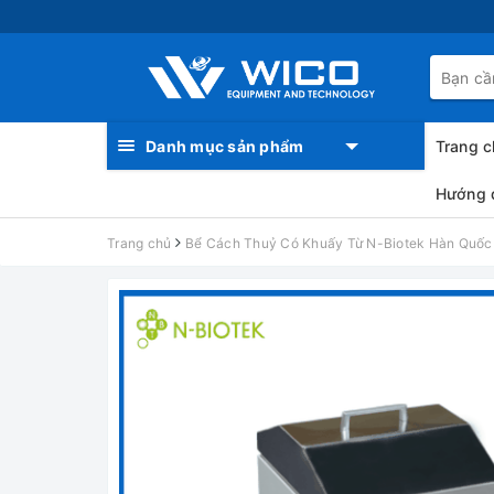
Danh mục sản phẩm
Trang c
Hướng 
Trang chủ
Bể Cách Thuỷ Có Khuấy Từ N-Biotek Hàn Quố