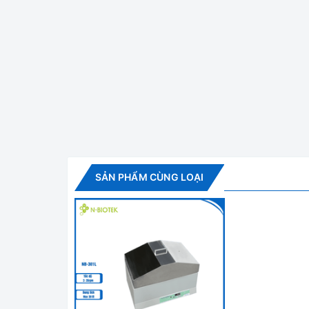
Bể Cách Thuỷ 10
Tính năng nổi bật
✅ Bể được sử dụng rộng rãi trong các lĩnh vực nh
✅ Sử dụng bộ điều khiển PID hiện số. Thiết kế đơn
Thông số kỹ thuật
SẢN PHẨM CÙNG LOẠI
Model
NB - 301
Dải nhiệt độ
Nhiệt độ phòng + 5 độ C ~ 9
Độ chính xác
± 0.5 oC ở 37 oC
Bộ điều khiển
Bộ vi xử lý PID kỹ thuật số
Dung tích bể
Tối đa 10 lít, mức 6.5 lít