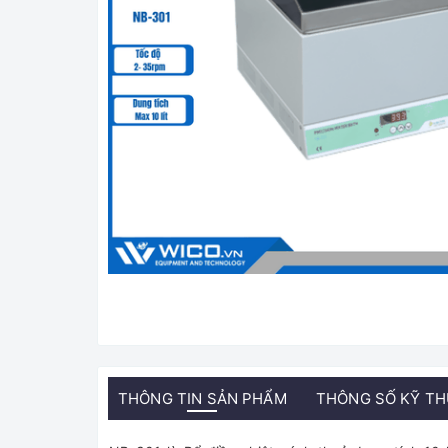
THÔNG TIN SẢN PHẨM
THÔNG SỐ KỸ T