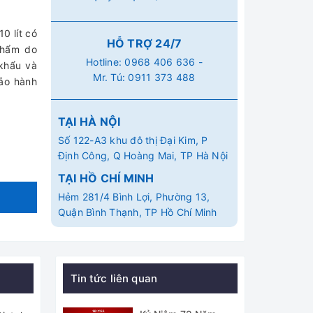
0 lít có
HỖ TRỢ 24/7
phẩm do
Hotline:
0968 406 636
-
khẩu và
Mr. Tú:
0911 373 488
Bảo hành
TẠI HÀ NỘI
Số 122-A3 khu đô thị Đại Kim, P
Định Công, Q Hoàng Mai, TP Hà Nội
TẠI HỒ CHÍ MINH
Hẻm 281/4 Bình Lợi, Phường 13,
Quận Bình Thạnh, TP Hồ Chí Minh
Tin tức liên quan