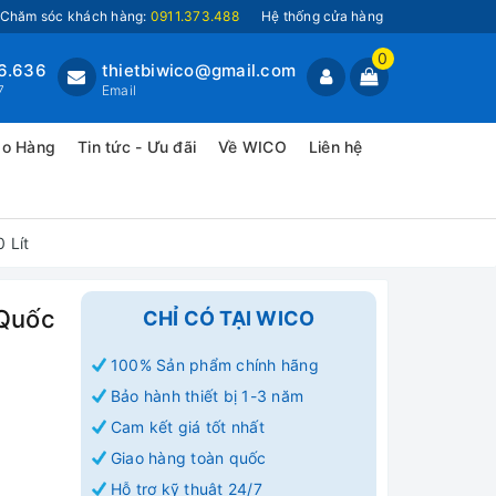
Chăm sóc khách hàng:
0911.373.488
Hệ thống cửa hàng
0
6.636
thietbiwico@gmail.com
7
Email
ao Hàng
Tin tức - Ưu đãi
Về WICO
Liên hệ
 Lít
 Quốc
CHỈ CÓ TẠI WICO
100% Sản phẩm chính hãng
Bảo hành thiết bị 1-3 năm
Cam kết giá tốt nhất
Giao hàng toàn quốc
Hỗ trợ kỹ thuật 24/7