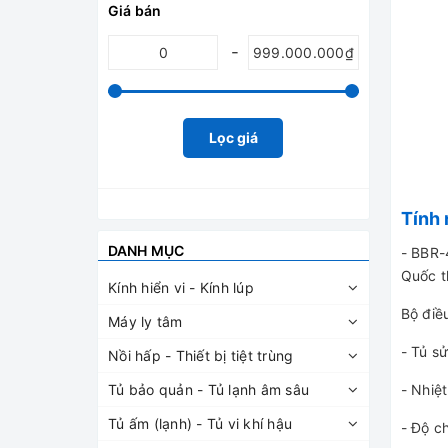
Giá bán
Lọc giá
Tính 
DANH MỤC
- BBR-
Quốc t
Kính hiển vi - Kính lúp
Bộ điề
Máy ly tâm
- Tủ sử
Nồi hấp - Thiết bị tiệt trùng
Tủ bảo quản - Tủ lạnh âm sâu
- Nhiệt
Tủ ấm (lạnh) - Tủ vi khí hậu
- Độ ch