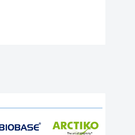
 khí cưỡng bức, đảm bảo nhiệt độ bên trong tủ
liệu bằng đồng