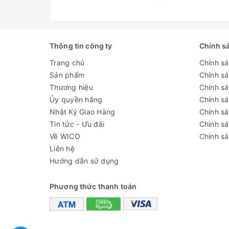
- Rã đ
Thiết 
- Thiế
Thông tin công ty
Chính s
Trang chủ
Chính s
+ Bên 
Sản phẩm
Chính s
+ Bên 
Thương hiệu
Chính sá
Ủy quyền hãng
Chính s
- Giá 
Nhật Ký Giao Hàng
Chính s
- Cửa:
Tin tức - Ưu đãi
Chính s
khít. 
Về WICO
Chính sá
Liên hệ
- Cấu 
Hướng dẫn sử dụng
- Chân
Phương thức thanh toán