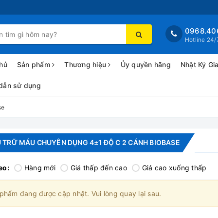
0968.40
Hotline 24/
hủ
Sản phẩm
Thương hiệu
Ủy quyền hãng
Nhật Ký Gi
dẫn sử dụng
se
 TRỮ MÁU CHUYÊN DỤNG 4±1 ĐỘ C 2 CÁNH BIOBASE
eo:
Hàng mới
Giá thấp đến cao
Giá cao xuống thấp
phẩm đang được cập nhật. Vui lòng quay lại sau.