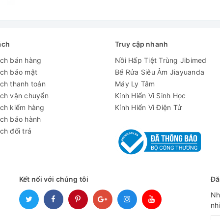
ông: tự động
kế tối ưu - Di chuyển dễ dàng:
t kế kiểu đứng với 2 cánh cửa kính.
ách
Truy cập nhanh
ách bán hàng
Nồi Hấp Tiệt Trùng Jibimed
trong: thép không gỉ
ách bảo mật
Bể Rửa Siêu Âm Jiayuanda
ngoài: thép cán nguội phủ sơn tĩnh điện
ch thanh toán
Máy Ly Tâm
ách vận chuyển
Kính Hiển Vi Sinh Học
để có thể điều chỉnh khoảng cách, tối ưu hóa không gian trong tủ, 
ách kiểm hàng
Kính Hiển Vi Điện Tử
 cửa kính 2 lớp bên ngoài có khóa với lớp màng gia nhiệt không b
ách bảo hành
Bên trong có cửa bằng nhựa trong.
ch đổi trả
tạo lớp cách nhiệt dạng xốp polyurethane
 tủ có 4 bánh xe di chuyển thuận tiện trên địa hình bằng phẳng
Kết nối với chúng tôi
Đă
Nh
nh