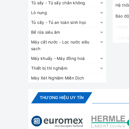
Tủ sấy - Tủ sấy chân không
Hệ thố
Lò nung
Báo độ
Tủ cấy - Tủ an toàn sinh học
- Nhiệ
Bể rửa siêu âm
- Lỗi h
Máy cất nước - Lọc nước siêu
sạch
- Cửa 
Máy khuấy - Máy đồng hoá
- Lỗi 
Thiết bị thí nghiệm
- Cảnh
Máy Xét Nghiệm Miễn Dịch
Hệ thố
- Tủ t
THƯƠNG HIỆU UY TÍN
ổn địn
- Môi 
- Dàn 