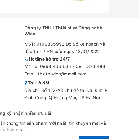
Công ty TNHH Thiết bị và Công nghệ
Wico
MST: 0109885992 Do Sở kế hoạch và
đầu tư TP.HN cấp ngày 13/01/2022
Hotline hỗ trợ 24/7
có giỏ để phân loại máu
Mr. Tú:
0968.406.636
-
0911.373.488
Email: thietbiwico@gmail.com
ị đọng sương ở cửa, cửa có đệm từ đảm bảo kín
Tại Hà Nội
Địa chỉ: Số 122-A3 khu đô thị Đại Kim, P
Định Công, Q Hoàng Mai, TP Hà Nội
ng ký nhận nhiều ưu đãi
ận thông tin sản phẩm mới nhất, tin khuyến mãi và
iều hơn nữa.