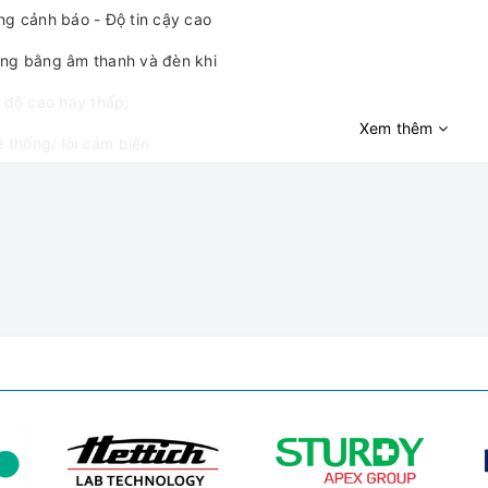
ng cảnh báo - Độ tin cậy cao
ng bằng âm thanh và đèn khi
t độ cao hay thấp;
Xem thêm
ệ thống/ lỗi cảm biến
mở
nguồn
 báo pin yếu
ng làm lạnh:
rữ máu BBR-4V650 và BBR-4V1000 sử dụng hệ thống làm lạnh dòng
h và đồng đều
chất làm lạnh: R134a, không chứa CFC
ngưng và bay hơi: dàn ngưng làm lạnh dòng khí hiệu quả cao, vật 