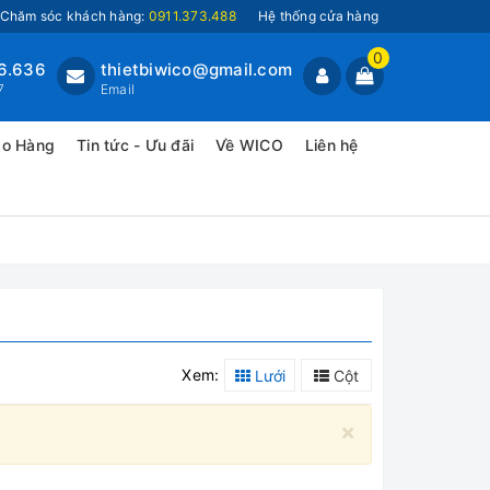
Chăm sóc khách hàng:
0911.373.488
Hệ thống cửa hàng
0
6.636
thietbiwico@gmail.com
7
Email
ao Hàng
Tin tức - Ưu đãi
Về WICO
Liên hệ
Xem:
Lưới
Cột
×