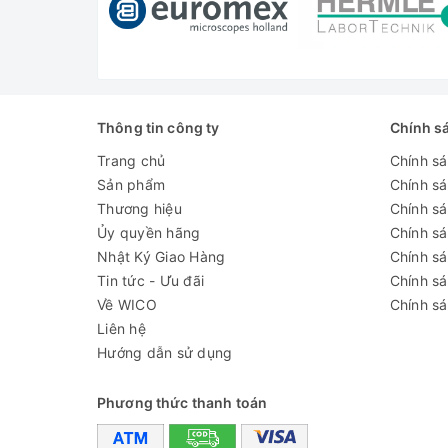
Có 16
Tủ Sấ
Tủ Sấ
Thông tin công ty
Chính s
Tủ Sấ
Trang chủ
Chính s
Tủ Sấ
Sản phẩm
Chính s
Tủ Sấ
Thương hiệu
Chính sá
Ủy quyền hãng
Chính s
Tủ Sấ
Nhật Ký Giao Hàng
Chính s
Tủ Sấ
Tin tức - Ưu đãi
Chính s
Về WICO
Chính sá
Tủ Sấ
Liên hệ
Thông
Hướng dẫn sử dụng
Mode
Phương thức thanh toán
Nhiệt