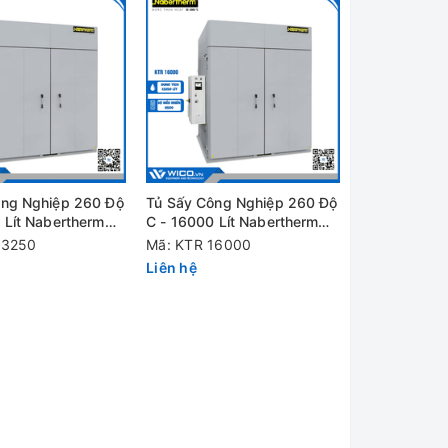
ông Nghiệp 260 Độ
Tủ Sấy Công Nghiệp 260 Độ
 Lít Nabertherm
C - 16000 Lít Nabertherm
0/B500
KTR 16000/B500
13250
Mã: KTR 16000
Liên hệ