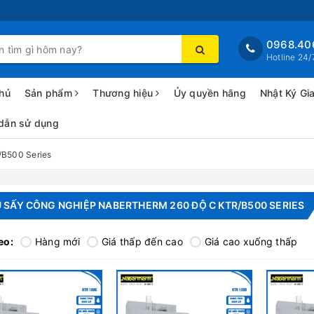
0968.40
Hotline 24/
hủ
Sản phẩm
Thương hiệu
Ủy quyền hãng
Nhật Ký Gi
dẫn sử dụng
/B500 Series
 SẤY CÔNG NGHIỆP NABERTHERM 260 ĐỘ C KTR/B500 SERIES
eo:
Hàng mới
Giá thấp đến cao
Giá cao xuống thấp