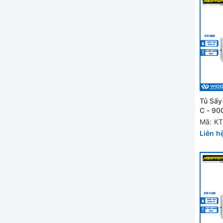
Tủ Sấy
C - 90
KTR 9
Mã: K
Liên h