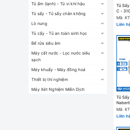
Tủ ấm (lạnh) - Tủ vi khí hậu
Tủ Sấy
C - 31
Tủ sấy - Tủ sấy chân không
KTR 3
Mã: K
Lò nung
Liên h
Tủ cấy - Tủ an toàn sinh học
Bể rửa siêu âm
Máy cất nước - Lọc nước siêu
sạch
Máy khuấy - Máy đồng hoá
Thiết bị thí nghiệm
Máy Xét Nghiệm Miễn Dịch
Tủ Sấy
Naber
| 260 
Mã: K
Liên h