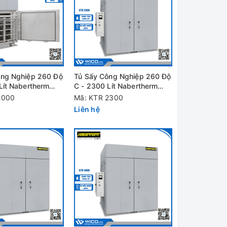
ông Nghiệp 260 Độ
Tủ Sấy Công Nghiệp 260 Độ
Lít Nabertherm
C - 2300 Lít Nabertherm
/B500
KTR 2300/B500
2000
Mã: KTR 2300
Liên hệ