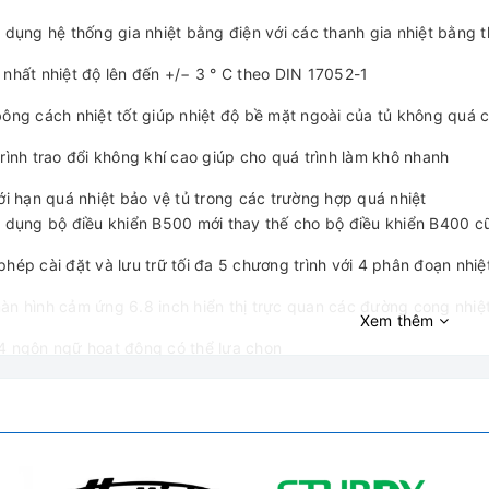
ử dụng hệ thống gia nhiệt bằng điện với các thanh gia nhiệt bằng
 nhất nhiệt độ lên đến +/− 3 ° C theo DIN 17052-1
bông cách nhiệt tốt giúp nhiệt độ bề mặt ngoài của tủ không quá
trình trao đổi không khí cao giúp cho quá trình làm khô nhanh
iới hạn quá nhiệt bảo vệ tủ trong các trường hợp quá nhiệt
ử dụng bộ điều khiển B500 mới thay thế cho bộ điều khiển B400 cũ
phép cài đặt và lưu trữ tối đa 5 chương trình với 4 phân đoạn nhiệ
àn hình cảm ứng 6.8 inch hiển thị trực quan các đường cong nhiệt 
Xem thêm
4 ngôn ngữ hoạt động có thể lựa chọn
ổng NTLog USB để truy xuất, xử lý dữ liệu
hể kết nối với ứng dụng MyNabertherm thông qua Wifi. Giúp người
hoặc nhiều lò nung Nabertherm một cách đồng thời. Ngoài ra app 
dùng có thể theo dõi.