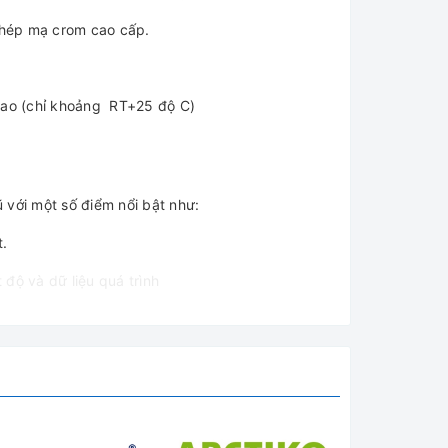
 thép mạ crom cao cấp.
 cao (chỉ khoảng RT+25 độ C)
 với một số điểm nổi bật như:
t.
độ và dữ liệu quá trình
 dùng dễ dàng giám sát nhiệt độ, tiến trình nung
còn gửi thông báo khi kết thúc chu trình nung để