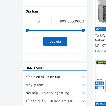
Giá bán
Tủ Sấy
Nabert
Lọc giá
1000 |
Mã: K
Liên h
DANH MỤC
Kính hiển vi - Kính lúp
Máy ly tâm
Nồi hấp - Thiết bị tiệt trùng
Tủ bảo quản - Tủ lạnh âm sâu