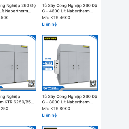
ông Nghiệp 260 Độ
Tủ Sấy Công Nghiệp 260 Độ
Lít Nabertherm
C - 4600 Lít Nabertherm
/B500
KTR 4600/B500
4500
Mã: KTR 4600
Liên hệ
ông Nghiệp
Tủ Sấy Công Nghiệp 260 Độ
rm KTR 6250/B500
C - 8000 Lít Nabertherm
C - 6250 Lít
KTR 8000/B500
6250
Mã: KTR 8000
Liên hệ