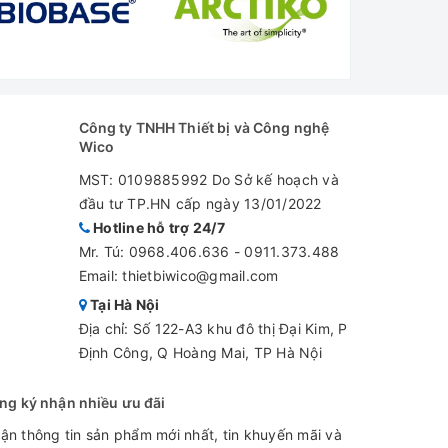
.500 lít để khách hàng lựa chọn:
ng Nghiệp 1500 độ C KTR 1500/B500
ng Nghiệp 2300 độ C KTR 2300/B500
Công ty TNHH Thiết bị và Công nghệ
ng Nghiệp 3400 độ C KTR 3400/B500
Wico
ng Nghiệp 4600 độ C KTR 4600/B500
MST: 0109885992 Do Sở kế hoạch và
đầu tư TP.HN cấp ngày 13/01/2022
ng Nghiệp 1000 độ C KTR 1000/B500
Hotline hỗ trợ 24/7
ng Nghiệp 1000 độ C KTR 1000/B500
Mr. Tú:
0968.406.636
-
0911.373.488
ng Nghiệp 1000 độ C KTR 1000/B500
Email: thietbiwico@gmail.com
Tại Hà Nội
ng Nghiệp 1000 độ C KTR 1000/B500
Địa chỉ: Số 122-A3 khu đô thị Đại Kim, P
Định Công, Q Hoàng Mai, TP Hà Nội
KTR 2300
KTR 3100
KTR 3400
KTR 
ng ký nhận nhiều ưu đãi
ận thông tin sản phẩm mới nhất, tin khuyến mãi và