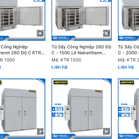
 Công Nghiệp
Tủ Sấy Công Nghiệp 260 Độ
Tủ Sấy C
herm 260 Độ C KTR
C - 1500 Lít Nabertherm
C - 2000 
 1000 Lít - B500
KTR 1500/B500
KTR 2000
TR 1000
Mã: KTR 1500
Mã: KTR 
ệ
Liên hệ
Liên hệ