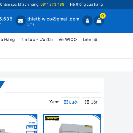
Chăm sóc khách hàng:
0911.373.488
Hệ thống cửa hàng
0
6.636
thietbiwico@gmail.com
7
Email
ao Hàng
Tin tức - Ưu đãi
Về WICO
Liên hệ
Xem:
Lưới
Cột