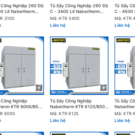
 Công Nghiệp 260 Độ
Tủ Sấy Công Nghiệp 260 Độ
Tủ Sấy C
00 Lít Nabertherm
C - 3400 Lít Nabertherm
C - 4500 
100/B500
KTR 3400/B500
KTR 4500
TR 3100
Mã: KTR 3400
Mã: KTR 
ệ
Liên hệ
Liên hệ
 Công Nghiệp
Tủ Sấy Công Nghiệp
Tủ Sấy C
therm KTR 6000/B500
Nabertherm KTR 6125/B500
Naberthe
Độ C - 6000 Lít
| 260 Độ C - 6125 Lít
| 260 Độ 
TR 6000
Mã: KTR 6125
Mã: KTR 
ệ
Liên hệ
Liên hệ