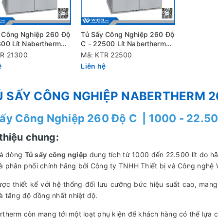
 Công Nghiệp 260 Độ
Tủ Sấy Công Nghiệp 260 Độ
300 Lít Nabertherm
C - 22500 Lít Nabertherm
1300 /B500
KTR 22500/B500
TR 21300
Mã: KTR 22500
ệ
Liên hệ
Ủ SẤY CÔNG NGHIỆP NABERTHERM 26
ấy Công Nghiệp 260 Độ C | 1000 - 22.50
 thiệu chung:
là dòng
Tủ sấy công ngiệp
dung tích từ 1000 đến 22.500 lít do h
à phân phối chính hãng bởi Công ty TNHH Thiết bị và Công nghệ 
ược thiết kế với hệ thống đối lưu cưỡng bức hiệu suất cao, mang 
và tăng độ đồng nhất nhiệt độ.
rtherm còn mang tới một loạt phụ kiện để khách hàng có thể lựa c