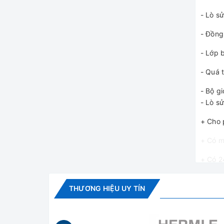
- Lò s
- Đồng
- Lớp 
- Quá 
- Bộ g
- Lò s
+ Cho 
+ Có m
+ Có 2
+ Có c
THƯƠNG HIỆU UY TÍN
+ Có t
của 1 
người 