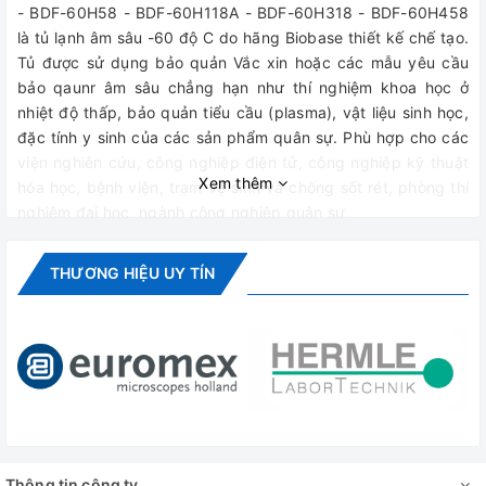
- BDF-60H58 - BDF-60H118A - BDF-60H318 - BDF-60H458
là tủ lạnh âm sâu -60 độ C do hãng Biobase thiết kế chế tạo.
Tủ được sử dụng bảo quản Vắc xin hoặc các mẫu yêu cầu
bảo qaunr âm sâu chẳng hạn như thí nghiệm khoa học ở
nhiệt độ thấp, bảo quản tiểu cầu (plasma), vật liệu sinh học,
đặc tính y sinh của các sản phẩm quân sự. Phù hợp cho các
viện nghiên cứu, công nghiệp điện tử, công nghiệp kỹ thuật
Xem thêm
hóa học, bệnh viện, trạm vệ sinh và chống sốt rét, phòng thí
nghiệm đại học, ngành công nghiệp quân sự.
- Đặc biệt tủ rất phù hợp cho việc bảo quản các loại Vacxin
THƯƠNG HIỆU UY TÍN
Covid 19 có yêu cầu bảo quản khắt khe trong điều kiện âm
sâu như: Vắc xin Comirnaty của Pfizer - BioNTech (-90 đến
-60 độ C / -25 đến -15 độ C / 2-8 độ C) và Vắc xin phòng
COVID-19 của hãng Moderna (-15 đến -50 độ C/ 2-8 độ C)
Điều khiển và kiểm soát tốt nhiệt độ - Độ đồng đều - Ổn định
cao:
- BDF-60H58 - BDF-60H118A - BDF-60H318 - BDF-60H458
Thông tin công ty
có thiết kế kiểu cửa trên (nằm ngang). Tủ sử dụng bộ điều