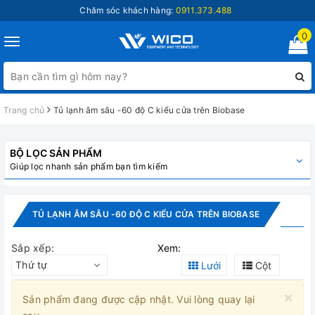
Chăm sóc khách hàng:
0911.373.488
0
Toggle
navigation
Trang chủ
Tủ lạnh âm sâu -60 độ C kiểu cửa trên Biobase
BỘ LỌC SẢN PHẨM
Giúp lọc nhanh sản phẩm bạn tìm kiếm
TỦ LẠNH ÂM SÂU -60 ĐỘ C KIỂU CỬA TRÊN BIOBASE
Sắp xếp:
Xem:
Thứ tự
Lưới
Cột
×
Sản phẩm đang được cập nhật. Vui lòng quay lại