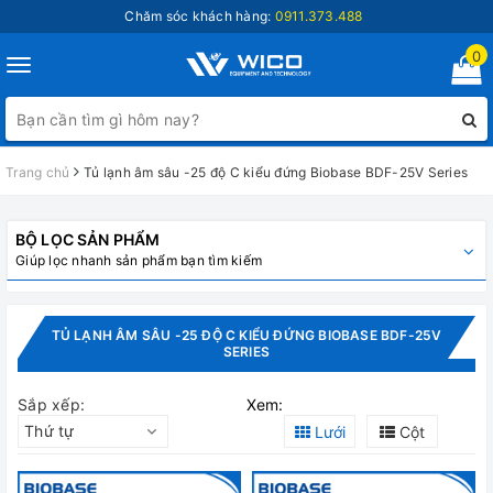
Chăm sóc khách hàng:
0911.373.488
0
Toggle
navigation
Trang chủ
Tủ lạnh âm sâu -25 độ C kiểu đứng Biobase BDF-25V Series
BỘ LỌC SẢN PHẨM
Giúp lọc nhanh sản phẩm bạn tìm kiếm
TỦ LẠNH ÂM SÂU -25 ĐỘ C KIỂU ĐỨNG BIOBASE BDF-25V
SERIES
Sắp xếp:
Xem:
Thứ tự
Lưới
Cột