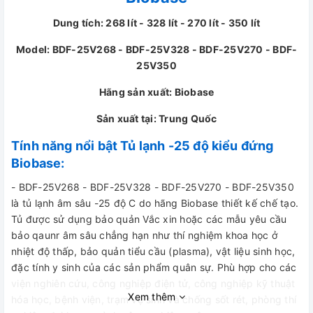
Dung tích: 268 lít - 328 lít - 270 lít - 350 lít
Model: BDF-25V268 - BDF-25V328 - BDF-25V270 - BDF-
25V350
Hãng sản xuất: Biobase
Sản xuất tại: Trung Quốc
Tính năng nổi bật Tủ lạnh -25 độ kiểu đứng
Biobase:
- BDF-25V268 - BDF-25V328 - BDF-25V270 - BDF-25V350
là tủ lạnh âm sâu -25 độ C do hãng Biobase thiết kế chế tạo.
Tủ được sử dụng bảo quản Vắc xin hoặc các mẫu yêu cầu
bảo qaunr âm sâu chẳng hạn như thí nghiệm khoa học ở
nhiệt độ thấp, bảo quản tiểu cầu (plasma), vật liệu sinh học,
đặc tính y sinh của các sản phẩm quân sự. Phù hợp cho các
viện nghiên cứu, công nghiệp điện tử, công nghiệp kỹ thuật
Xem thêm
hóa học, bệnh viện, trạm vệ sinh và chống sốt rét, phòng thí