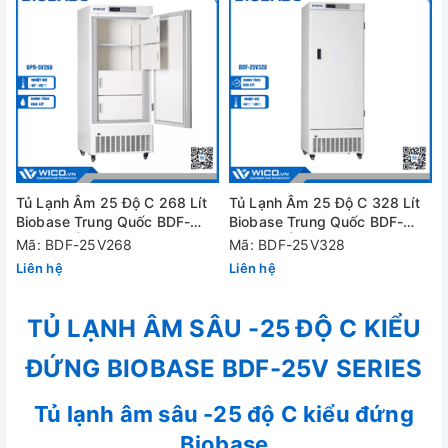
Tủ Lạnh Âm 25 Độ C 268 Lít
Tủ Lạnh Âm 25 Độ C 328 Lít
Biobase Trung Quốc BDF-
Biobase Trung Quốc BDF-
25V268 | Kiểu Đứng
25V328 | Kiểu Đứng
Mã: BDF-25V268
Mã: BDF-25V328
Liên hệ
Liên hệ
TỦ LẠNH ÂM SÂU -25 ĐỘ C KIỂU
ĐỨNG BIOBASE BDF-25V SERIES
Tủ lạnh âm sâu -25 độ C kiểu đứng
Biobase