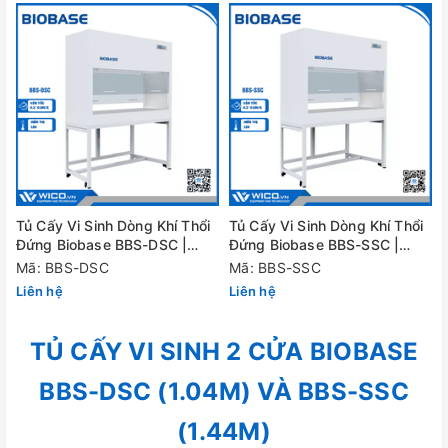
Tủ Cấy Vi Sinh Dòng Khí Thổi
Tủ Cấy Vi Sinh Dòng Khí Thổi
Đứng Biobase BBS-DSC |
Đứng Biobase BBS-SSC |
1.04m - Cửa 2 Phía
1.44m - Cửa 2 Phía
Mã: BBS-DSC
Mã: BBS-SSC
Liên hệ
Liên hệ
TỦ CẤY VI SINH 2 CỬA BIOBASE
BBS-DSC (1.04M) VÀ BBS-SSC
(1.44M)