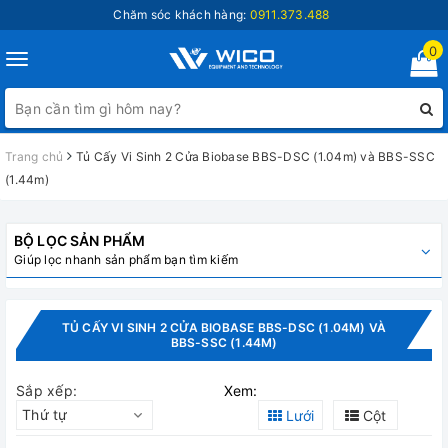
Chăm sóc khách hàng:
0911.373.488
0
Toggle
navigation
Trang chủ
Tủ Cấy Vi Sinh 2 Cửa Biobase BBS-DSC (1.04m) và BBS-SSC
(1.44m)
BỘ LỌC SẢN PHẨM
Giúp lọc nhanh sản phẩm bạn tìm kiếm
TỦ CẤY VI SINH 2 CỬA BIOBASE BBS-DSC (1.04M) VÀ
BBS-SSC (1.44M)
Sắp xếp:
Xem:
Thứ tự
Lưới
Cột