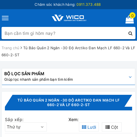
Chăm sóc khách hàng:
0911.373.488
0
Toggle
navigation
Trang chủ
Tủ Bảo Quản 2 Ngăn -30 Độ Arctiko Đan Mạch LF 660-2 Và LF
660-2-ST
BỘ LỌC SẢN PHẨM
Giúp lọc nhanh sản phẩm bạn tìm kiếm
TỦ BẢO QUẢN 2 NGĂN -30 ĐỘ ARCTIKO ĐAN MẠCH LF
660-2 VÀ LF 660-2-ST
Sắp xếp:
Xem:
Thứ tự
Lưới
Cột