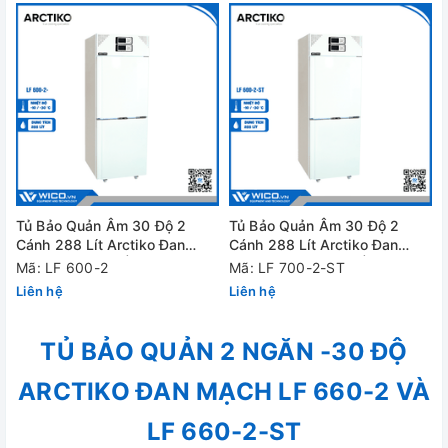
Tủ Bảo Quản Âm 30 Độ 2
Tủ Bảo Quản Âm 30 Độ 2
Cánh 288 Lít Arctiko Đan
Cánh 288 Lít Arctiko Đan
Mạch LF 600-2 | Thép Sơn
Mạch LF 600-2-ST | Thép
Mã: LF 600-2
Mã: LF 700-2-ST
Trắng
Không Gỉ
Liên hệ
Liên hệ
TỦ BẢO QUẢN 2 NGĂN -30 ĐỘ
ARCTIKO ĐAN MẠCH LF 660-2 VÀ
LF 660-2-ST