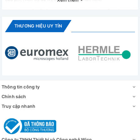
- Tự động kết nối tải, up dữ liệu và cập nhật phần mềm trên
USB
THƯƠNG HIỆU UY TÍN
- Bảo vệ chương trình với 3 lần mật khẩu (password)
- Lựa chọn nhiều ngôn ngữ hiển thị
- Rã đông tự động và thủ công
- Cấu tạo bên trong bằng thép không gỉ
- Cửa đóng tự động
Thông tin công ty
- Làm lạnh cưỡng bức bằng quạt
Chính sách
- Chân đế có bánh xe tiện cho việc di chuyển
Truy cập nhanh
- Cửa kính, có khóa an toàn
- Có đèn chiếu sáng bên trong
Cảnh báo - Bảo vệ an toàn cho mẫu:
Công ty TNHH Thiết bị và Công nghệ Wico