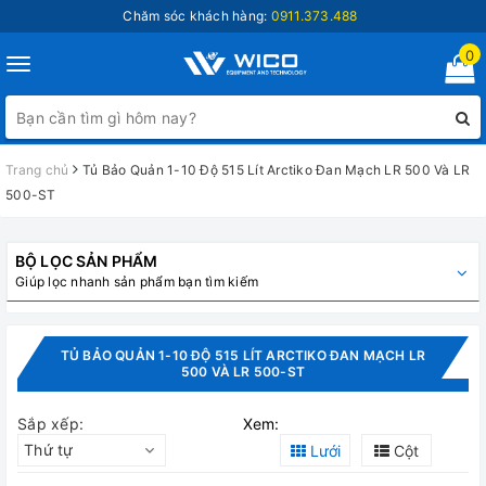
Chăm sóc khách hàng:
0911.373.488
0
Toggle
navigation
Trang chủ
Tủ Bảo Quản 1-10 Độ 515 Lít Arctiko Đan Mạch LR 500 Và LR
500-ST
BỘ LỌC SẢN PHẨM
Giúp lọc nhanh sản phẩm bạn tìm kiếm
TỦ BẢO QUẢN 1-10 ĐỘ 515 LÍT ARCTIKO ĐAN MẠCH LR
500 VÀ LR 500-ST
Sắp xếp:
Xem:
Thứ tự
Lưới
Cột