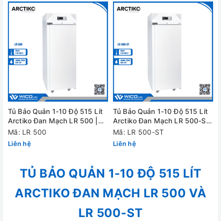
Tủ Bảo Quản 1-10 Độ 515 Lít
Tủ Bảo Quản 1-10 Độ 515 Lít
Arctiko Đan Mạch LR 500 |
Arctiko Đan Mạch LR 500-ST
Thép Sơn Trắng
| Thép Không Rỉ
Mã: LR 500
Mã: LR 500-ST
Liên hệ
Liên hệ
TỦ BẢO QUẢN 1-10 ĐỘ 515 LÍT
ARCTIKO ĐAN MẠCH LR 500 VÀ
LR 500-ST