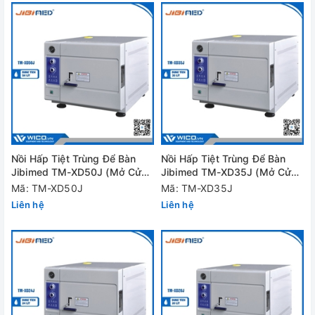
Nồi Hấp Tiệt Trùng Để Bàn
Nồi Hấp Tiệt Trùng Để Bàn
Jibimed TM-XD50J (Mở Cửa
Jibimed TM-XD35J (Mở Cửa
Nhanh)
Nhanh)
Mã: TM-XD50J
Mã: TM-XD35J
Liên hệ
Liên hệ