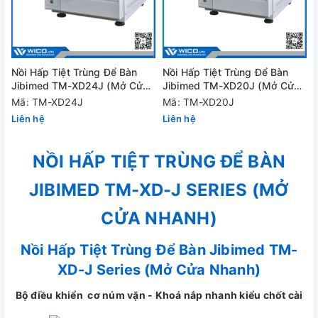
Nồi Hấp Tiệt Trùng Để Bàn
Nồi Hấp Tiệt Trùng Để Bàn
Jibimed TM-XD24J (Mở Cửa
Jibimed TM-XD20J (Mở Cửa
Nhanh)
Nhanh)
Mã: TM-XD24J
Mã: TM-XD20J
Liên hệ
Liên hệ
NỒI HẤP TIỆT TRÙNG ĐỂ BÀN
JIBIMED TM-XD-J SERIES (MỞ
CỬA NHANH)
Nồi Hấp Tiệt Trùng Để Bàn Jibimed TM-
XD-J Series (Mở Cửa Nhanh)
Bộ điều khiển cơ núm vặn - Khoá nắp nhanh kiểu chốt cài