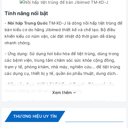
Tính năng nổi bật
-
Nồi hấp Trung Quốc
TM-XD-J là dòng nồi hấp tiệt trùng để
bàn kiểu cơ do hãng Jibimed thiết kế và chế tạo. Bộ điều
khiển kiểu cơ núm vặn, cài đặt nhiệt độ thời gian dễ dàng
nhanh chóng.
- Ứng dụng: Sử dụng hơi bão hòa để tiệt trùng, dùng trong
các bệnh viện, trung tâm chăm sóc sức khỏe cộng đồng,
trạm y tế, phòng khám, nhà máy, nghiên cứu… để tiệt trùng
các dụng cụ, thiết bị y tế, quần áo phẫu thuật, dung dịch..
- Nắp cửa được thiết kế kế kiểu chốt gạt - Đóng mở cửa
nhanh chóng và rất an toàn khi sử dụng.
Xem thêm
- Nồi được thiết kế hình hộp đảm bảo cách nhiệt tốt - An
toàn cho người sử dụng.
THƯƠNG HIỆU UY TÍN
- Tự động ngắt khi kết thúc quá trình tiệt trùng => có tiếng
Beep cảnh bảo