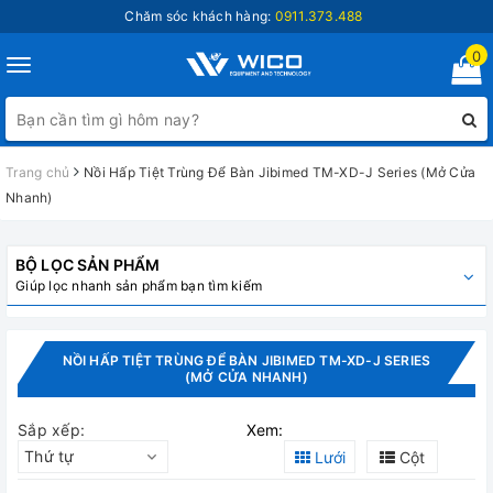
Chăm sóc khách hàng:
0911.373.488
0
Toggle
navigation
Trang chủ
Nồi Hấp Tiệt Trùng Để Bàn Jibimed TM-XD-J Series (Mở Cửa
Nhanh)
BỘ LỌC SẢN PHẨM
Giúp lọc nhanh sản phẩm bạn tìm kiếm
NỒI HẤP TIỆT TRÙNG ĐỂ BÀN JIBIMED TM-XD-J SERIES
(MỞ CỬA NHANH)
Sắp xếp:
Xem:
Thứ tự
Lưới
Cột