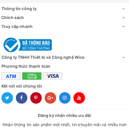
848 lít do hãng Sturdy - Đài Loan thiết kế chế tạo.
Thông tin công ty
- Nồi hấp tiệt trùng dung tích lớn, buồng hấp nằm ngang,
Chính sách
dạng hình lập phương, mặt cắt vuông tối ưu không gian tiệt
Truy cập nhanh
trùng.
- Bộ điều khiển PLC màn hình HMI, tính năng tạo chân không
trước quá trình tiệt trùng và sấy khô bằng chân không sau
quá trình tiệt trùng
Công ty TNHH Thiết bị và Công nghệ Wico
- Được thiết kế chuyên dụng trong bệnh viện, trung tâm y
Phương thức thanh toán
khoa, các phòng thí nghiệm, trong ngành công nghệ sinh
học, công nghệ thực phẩm, điện tử…
Kết nối với chúng tôi
Đăng ký nhận nhiều ưu đãi
Nhận thông tin sản phẩm mới nhất, tin khuyến mãi và nhiều hơn