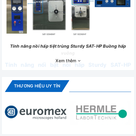
Tính năng nồi hấp tiệt trùng Sturdy SAT-HP Buồng hấp
vuông
Xem thêm
Tính năng nổi bật nồi hấp Sturdy SAT-HP
Square Series:
- Đáp ứng tiêu chuẩn ISO 13485:2003, NS-EN ISO
THƯƠNG HIỆU UY TÍN
13485:2012, CE certified (tiêu chuẩn an toàn áp suất:
97/23/EC, tiêu chuẩn cho thiết bị y tế: 93/42/EEC), GMP (Đài
Loan)
- Tiêu chuẩn thiết kế: tiêu chuẩn ASME VIII
- SAT-HP Square series là Nồi hấp tiệt trùng có sấy hoàn
toàn tự động. Có dung tích 110 lít - 260 lít - 454 lít - 680 lít -