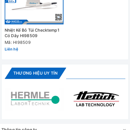
Môi trường
-30 to 50°C (-4 to 122°F); IP65
Kích thước
107 x 59 x 16.5 mm / 80 g
Nhiệt Kế Bỏ Túi Checktemp1
- Máy đo Checktemp®1
Có Dây HI98509
- Đầu dò với cáp silicon 1m (cố định vào 
Mã: HI98509
Liên hệ
- Pin (trong máy)
Cung cấp gồm
- Đế dựng máy.
THƯƠNG HIỆU UY TÍN
- Phiếu bảo hành.
- Hướng dẫn sử dụng.
06 tháng cho thân máy và 03 tháng cho 
Bảo hành
(đối với sản phẩm còn nguyên tem và phi
Đánh giá
Thông tin công ty