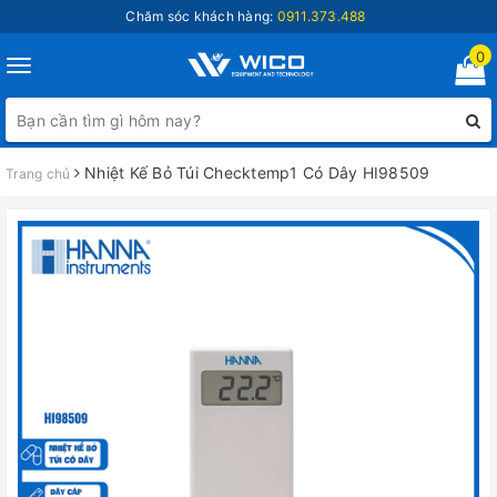
Chăm sóc khách hàng:
0911.373.488
0
Toggle
navigation
Nhiệt Kế Bỏ Túi Checktemp1 Có Dây HI98509
Trang chủ