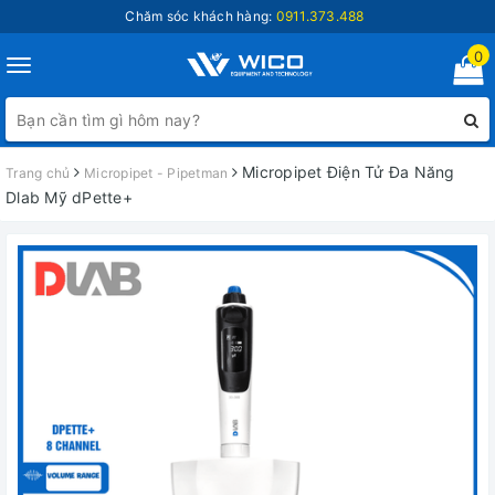
Chăm sóc khách hàng:
0911.373.488
0
Toggle
navigation
Micropipet Điện Tử Đa Năng
Trang chủ
Micropipet - Pipetman
Dlab Mỹ dPette+