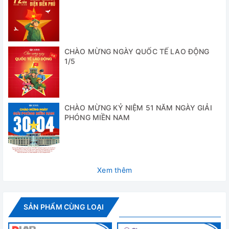
Dải thể tích
Bước hiệu chỉnh
tra
u
uL
10
±
0.5-10uL
0.01uL
CHÀO MỪNG NGÀY QUỐC TẾ LAO ĐỘNG
1
±
1/5
50
±
5-50uL
0.1uL
5
±
CHÀO MỪNG KỶ NIỆM 51 NĂM NGÀY GIẢI
300
±1
PHÓNG MIỀN NAM
30-300uL
1uL
30
±
1000
±
100-1000uL
5uL
Xem thêm
100
±
Đánh giá
SẢN PHẨM CÙNG LOẠI