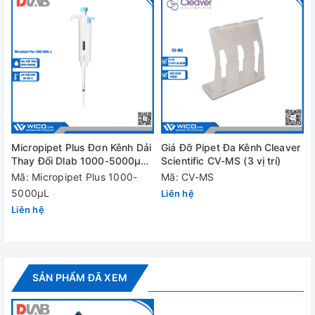
Micropipet Plus Đơn Kênh Dải
Giá Đỡ Pipet Đa Kênh Cleaver
Thay Đổi Dlab 1000-5000µL |
Scientific CV-MS (3 vị trí)
Hấp Được
Mã: Micropipet Plus 1000-
Mã: CV-MS
5000µL
Liên hệ
Liên hệ
SẢN PHẨM ĐÃ XEM