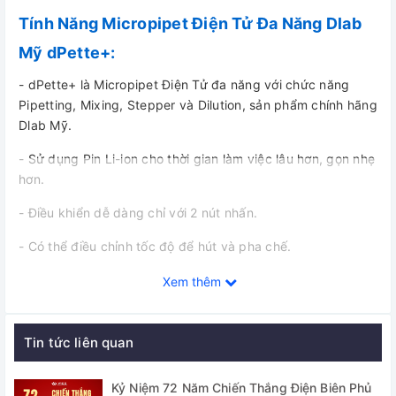
Tính Năng Micropipet Điện Tử Đa Năng Dlab
Mỹ dPette+:
- dPette+ là Micropipet Điện Tử đa năng với chức năng
Pipetting, Mixing, Stepper và Dilution, sản phẩm chính hãng
Dlab Mỹ.
- Sử dụng Pin Li-ion cho thời gian làm việc lâu hơn, gọn nhẹ
hơn.
- Điều khiển dễ dàng chỉ với 2 nút nhấn.
- Có thể điều chỉnh tốc độ để hút và pha chế.
- Tự hiệu chuẩn bằng cách kết nối với PC thông qua cổng
Xem thêm
USB, người dùng có thể hiệu chuẩn dPette.
Thông số kỹ thuật
Tin tức liên quan
Thể tích kiểm
Sa
Kỷ Niệm 72 Năm Chiến Thắng Điện Biên Phủ