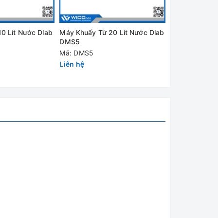
0 Lít Nước Dlab
Máy Khuấy Từ 20 Lít Nước Dlab
Máy Khuấy Từ 
nghiệm.
DMS5
C Dlab DMS5
o, tiết
Mã: DMS5
Mã: DMS5-28
ấy đang
Liên hệ
Liên hệ