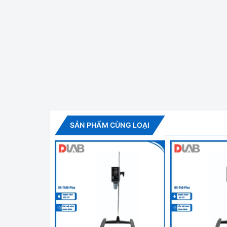
Máy Khuấy Từ T
Tính năng nổi bật
SỰ TIỆN DỤNG CỦA MÁY KHUẤY TỪ NHỎ GỌN VỚI
Lý tưởng nhất là khi thực hiện phép đo điện hó
cho phép trộn thích hợp và các mẫu được đồng nh
thời gian đáp ứng cho một cảm biến để đạt được gi
SẢN PHẨM CÙNG LOẠI
CƠ CHẾ Speedsafe ™ AN TOÀN
Thông thường một mẫu trong phòng thí nghiệm đư
tăng tốc độ hơn và điều này làm ảnh hưởng đến 
thay đổi về độ nhớt hoặc khi giảm trọng tải, m
(chuyển đổi điện áp tần số) để theo dõi tốc độ kh
VCO (điều khiển điện áp dao động) để làm chậm 
khuấy, động cơ sẽ không tăng tốc độ và không
thường thấy ở khuấy thường.