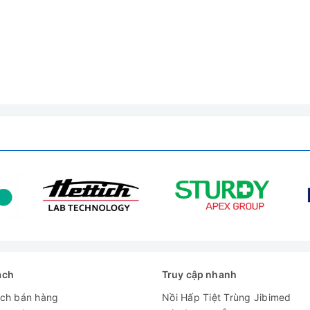
1 lít
100 rpm
1000 rpm
HI180-1 dùng điện 110/115VAC, 50/60 Hz
HI180-2 là 230VAC, 50/60 Hz
II
Nhựa ABS
0 to 50°C (32 to 122°F); RH max 95%
137 mm (dia) x 51 mm (h)
ách
Truy cập nhanh
640g
ách bán hàng
Nồi Hấp Tiệt Trùng Jibimed