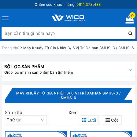
Chăm sóc khách hàng:
0911.373.488
0
Toggle
navigation
Trang chủ
Máy Khuấy Từ Gia Nhiệt 3/ 6 Vị Trí Daihan SMHS-3 / SMHS-6
BỘ LỌC SẢN PHẨM
Giúp lọc nhanh sản phẩm bạn tìm kiếm
MÁY KHUẤY TỪ GIA NHIỆT 3/ 6 VỊ TRÍ DAIHAN SMHS-3 /
SMHS-6
Sắp xếp:
Xem:
Thứ tự
Lưới
Cột