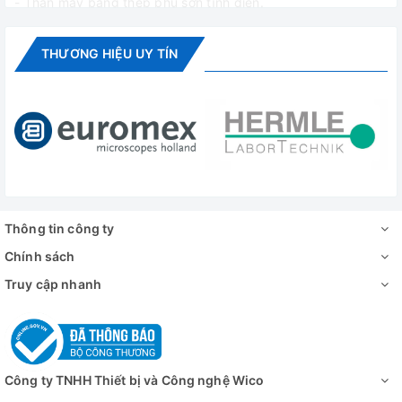
- Thân máy bằng thép phủ sơn tĩnh điện.
- Tính năng an toàn:
THƯƠNG HIỆU UY TÍN
+ Bộ điều khiển thời gian, báo khi kết thúc
+ Báo lỗi
+ Chế độ khóa máy
Thông tin công ty
Chính sách
Truy cập nhanh
Công ty TNHH Thiết bị và Công nghệ Wico