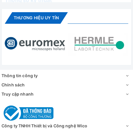
Thông số kỹ thuật
Model
HX-250
HX-400
THƯƠNG HIỆU UY TÍN
Công suất
2.5-250W
4-400W
Dải tần số
20 – 30 KHz
20 – 30 KHz
Thể tích đồng hoá
(Với đầu siêu âm tùy
0.1 – 150ml
0.1 – 300ml
chọn)
Thời gian làm việc
99h59p
99h59p
tối đa
Thông tin công ty
Màn hình cảm
Màn hình cảm ứng
Chính sách
Màn hình hiển thị
ứng
7inch
Truy cập nhanh
Đầu siêu âm tùy
Φ 2, 3, 6, 5
Φ 2, 3, 6, 5 (mm)
chọn
(mm)
Dải nhiệt độ
0-100 độ C
0-100 độ C
Công ty TNHH Thiết bị và Công nghệ Wico
220V/110V,
220V/110V,
Nguồn điện