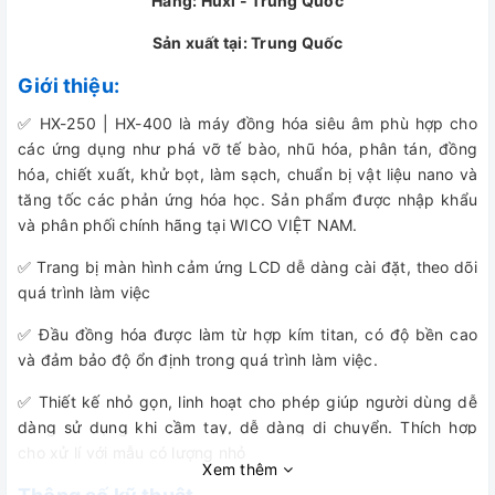
Hãng: Huxi - Trung Quốc
Sản xuất tại: Trung Quốc
Giới thiệu:
✅ HX-250 | HX-400 là máy đồng hóa siêu âm phù hợp cho
các ứng dụng như phá vỡ tế bào, nhũ hóa, phân tán, đồng
hóa, chiết xuất, khử bọt, làm sạch, chuẩn bị vật liệu nano và
tăng tốc các phản ứng hóa học. Sản phẩm được nhập khẩu
và phân phối chính hãng tại WICO VIỆT NAM.
✅ Trang bị màn hình cảm ứng LCD dễ dàng cài đặt, theo dõi
quá trình làm việc
✅ Đầu đồng hóa được làm từ hợp kím titan, có độ bền cao
và đảm bảo độ ổn định trong quá trình làm việc.
✅ Thiết kế nhỏ gọn, linh hoạt cho phép giúp người dùng dễ
dàng sử dụng khi cầm tay, dễ dàng di chuyển. Thích hợp
cho xử lí với mẫu có lượng nhỏ
Xem thêm