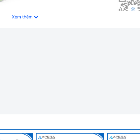
Xem thêm
Độ Trong Pho Mát Hanna HI99165
cấp xác nhận trực quan rằng đầu dò của bạn đang hoạt động tốt n
ục. Khi mức pin dưới 10%, biểu tượng cảnh báo sẽ nhấp nháy để b
 kết quả, máy sẽ tắt để tránh đọc sai do mức pin thấp. Máy sử d
út hoặc không kích hoạt giúp tiết kiệm pin nếu quên tắt máy.