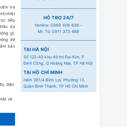
kiểm tra
pH/nhiệt
HỖ TRỢ 24/7
rực tiếp
Hotline:
0968 406 636
-
 Đầu dò
Mr. Tú:
0911 373 488
ông gỉ,
ưởng để
hẩm bán
TẠI HÀ NỘI
Số 122-A3 khu đô thị Đại Kim, P
Định Công, Q Hoàng Mai, TP Hà Nội
TẠI HỒ CHÍ MINH
Hẻm 281/4 Bình Lợi, Phường 13,
o, điện
Quận Bình Thạnh, TP Hồ Chí Minh
mát và