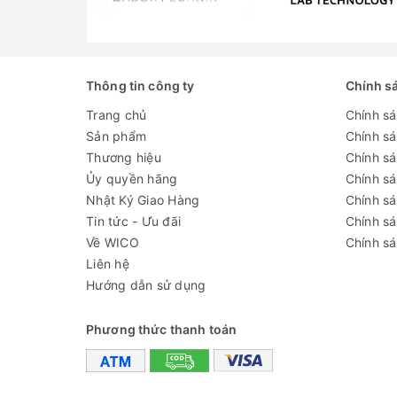
-2.00 to 16.00 pH
Thang đo pH
-2.0 to 16.0 pH
0.01 pH
Thông tin công ty
Chính s
Độ phân giải pH
0.1 pH
Trang chủ
Chính s
Sản phẩm
Chính s
±0.02 pH
Độ chính xác pH
Thương hiệu
Chính sá
±0.1 pH
Ủy quyền hãng
Chính s
Nhật Ký Giao Hàng
Chính s
Hiệu chuẩn pH
tự động, tại 1 hoặc 2 điểm vớ
Tin tức - Ưu đãi
Chính s
Thang đo pH-
Về WICO
Chính sá
±825 mV
mV
Liên hệ
Hướng dẫn sử dụng
Độ phân giải
1 mV
pH-mV
Phương thức thanh toán
Độ chính xác
±1 mV
pH-mV