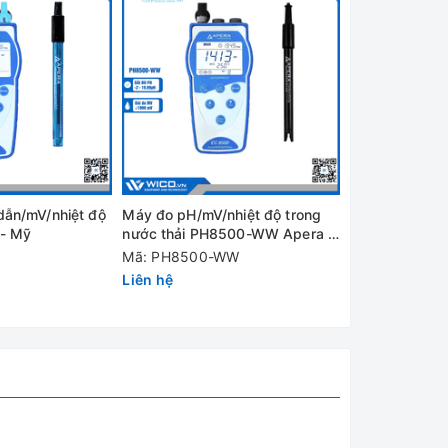
vỏ được
 chỉ số
ng nước
dẫn/mV/nhiệt độ
Máy đo pH/mV/nhiệt độ trong
Máy đo pH/mV/
- Mỹ
nước thải PH8500-WW Apera -
thực phẩm PH
đầu dò
Mỹ
Mỹ
Mã: PH8500-WW
Mã: PH850-S
Liên hệ
Liên hệ