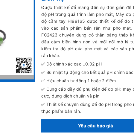
Được thiết kế để mang đến sự đơn giản để 
độ pH trong quá trình làm pho mát, Máy đo 
độ cầm tay HI99165 được thiết kế để đo t
vào các sản phẩm bán rắn như pho mát.
FC2423 chuyên dụng có thân bằng thép kh
đầu cảm biến hình nón và mối nối mở lý t
kiểm tra độ pH của pho mát và các sản p
rắn khác.
✅ Độ chính xác cao ±0.02 pH
✅ Bù nhiệt tự động cho kết quả pH chính xác
✅ Hiệu chuẩn tự động 1 hoặc 2 điểm
✅ Cung cấp đầy đủ phụ kiện để đo pH: máy đ
cực, dung dịch chuẩn và pin
✅ Thiết kế chuyên dùng để đo pH trong pho 
thực phẩm bán rắn.
Yêu cầu báo giá