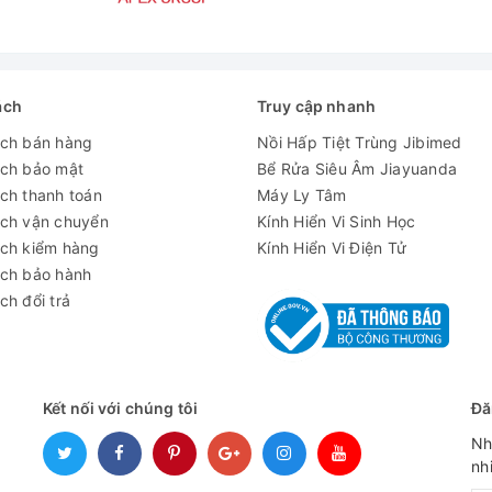
ách
Truy cập nhanh
ách bán hàng
Nồi Hấp Tiệt Trùng Jibimed
ách bảo mật
Bể Rửa Siêu Âm Jiayuanda
ch thanh toán
Máy Ly Tâm
ách vận chuyển
Kính Hiển Vi Sinh Học
ách kiểm hàng
Kính Hiển Vi Điện Tử
i 2 bộ đệm (chuẩn 4.01, 7.01,10.01 hoặc NIST 4.01, 6.86, 9.18)
ách bảo hành
ch đổi trả
Kết nối với chúng tôi
Đă
Nh
nh