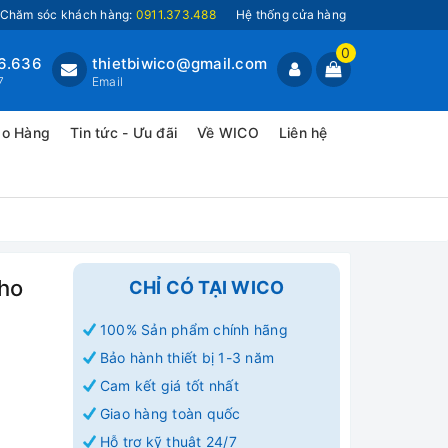
Chăm sóc khách hàng:
0911.373.488
Hệ thống cửa hàng
0
6.636
thietbiwico@gmail.com
7
Email
ao Hàng
Tin tức - Ưu đãi
Về WICO
Liên hệ
ho
CHỈ CÓ TẠI WICO
100% Sản phẩm chính hãng
Bảo hành thiết bị 1-3 năm
Cam kết giá tốt nhất
Giao hàng toàn quốc
Hỗ trợ kỹ thuật 24/7