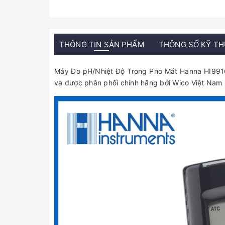
THÔNG TIN SẢN PHẨM
THÔNG SỐ KỸ T
Máy Đo pH/Nhiệt Độ Trong Pho Mát Hanna HI9916
và được phân phối chính hãng bởi Wico Việt Nam