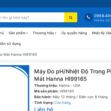
0968.40
Hotline 24/
hủ
Sản phẩm
Thương hiệu
Ủy quyền hãng
Nhật Ký Gi
dẫn sử dụng
ho Mát Hanna HI99165
Máy Đo pH/Nhiệt Độ Trong P
Mát Hanna HI99165
Thương hiệu:
Hanna - USA
Mã sản phẩm:
HI99165
Bảo hành:
Máy 12 tháng / Điện cực 6 tháng
Tình trạng:
Còn hàng
Liên hệ