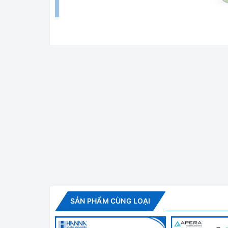
Máy Đo pH/Nhiệt 
Tính năng nổi bật
TÌNH TRẠNG ĐIỆN CỰC
Một chỉ báo từ 1 đến 5 vạch trên màn hình cung 
BÁO PIN YẾU
Các pin đi kèm cung cấp 1200 giờ sử dụng liên t
trạng pin yếu. Khi pin yếu có thể ảnh hưởng đến
(đồng hồ) dễ dàng mua ngoài thị trường.
SẢN PHẨM CÙNG LOẠI
TỰ ĐỘNG TẮT MÁY
Tính năng tự động tắt có thể được cài đặt 8,60 ph