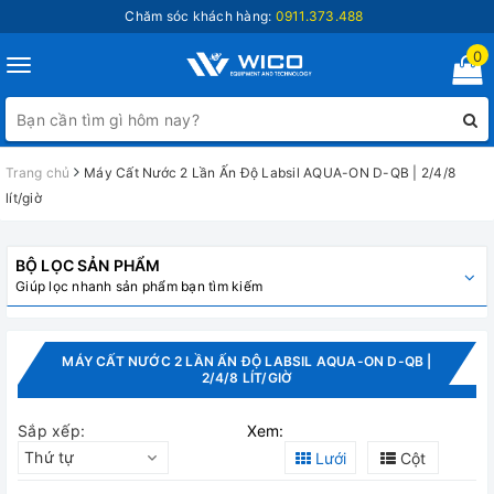
Chăm sóc khách hàng:
0911.373.488
0
Toggle
navigation
Trang chủ
Máy Cất Nước 2 Lần Ấn Độ Labsil AQUA-ON D-QB | 2/4/8
lít/giờ
BỘ LỌC SẢN PHẨM
Giúp lọc nhanh sản phẩm bạn tìm kiếm
MÁY CẤT NƯỚC 2 LẦN ẤN ĐỘ LABSIL AQUA-ON D-QB |
2/4/8 LÍT/GIỜ
Sắp xếp:
Xem:
Thứ tự
Lưới
Cột