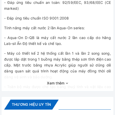
- Đáp ứng tiêu chuẩn an toàn: 92/59/EEC, 93/68/EEC (CE
marked)
- Đáp ứng tiêu chuẩn ISO 9001:2008
Tính năng máy cất nước 2 lần Aqua-On series:
- Aqua-On D-QB là máy cất nước 2 lần cao cấp do hãng
Lab-sil Ấn Độ thiết kế và chế tạo.
- Máy có thiết kế 2 hệ thống cất lần 1 và lần 2 song song,
được lắp dặt trong 1 buồng máy bằng thép sơn tĩnh điện cao
cấp. Mặt trước bằng nhựa Acrylic giúp người sử dũng dễ
dàng quan sát quá trình hoạt động của máy đồng thời dễ
dàng vệ sinh và bảo dưỡng.
Xem thêm
- Toàn bộ máy được chế tạo bằng thuỷ tinh và vật liệu cao
cấp
+ Buồng đun: Thuỷ tinh Thạch anh (Quartz) độ cứng cao
THƯƠNG HIỆU UY TÍN
+ Sinh hàn: Thuỷ tinh Borosilicate