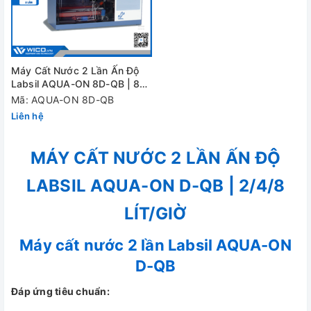
Máy Cất Nước 2 Lần Ấn Độ
Labsil AQUA-ON 8D-QB | 8
Lít
Mã: AQUA-ON 8D-QB
Liên hệ
MÁY CẤT NƯỚC 2 LẦN ẤN ĐỘ
LABSIL AQUA-ON D-QB | 2/4/8
LÍT/GIỜ
Máy cất nước 2 lần Labsil AQUA-ON
D-QB
Đáp ứng tiêu chuẩn: