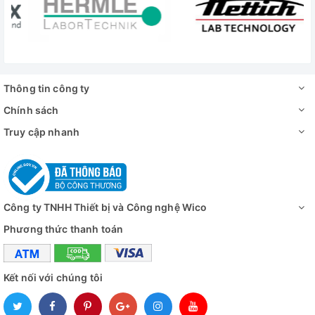
Thông tin công ty
Cách sử dụng ứng dụng MyNabertherm trên điện thoại
Chính sách
Có 02 kiểu cửa cho người dùng lựa chọn để khách hàng
Truy cập nhanh
lựa chọn:
✅ Lò Nung Thí Nghiệm 5 Lít - 1300 Độ C L 5/13/B510
✅ Lò Nung Thí Nghiệm 5 Lít - 1300 Độ C LT 5/13/B510
Công ty TNHH Thiết bị và Công nghệ Wico
Phương thức thanh toán
Kết nối với chúng tôi