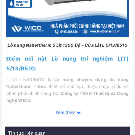
Lò nung Nabertherm 5 Lit 1300 Độ - Cửa Lật L 5/13/B510
Điểm nổi nật Lò nung thí nghiệm L(T)
5/13/B510:
- L(T) 5/13/B510 là
Lò nung chuyên dụng do hãng
Nabertherm - Đức
thiết kế chế tạo, được nhập khẩu và
phân phối chính hãng bởi
Công ty TNHH Thiết bị và Công
nghệ WICO.
- Đây là dòng sản phẩm lò nung có thiết kế hiện đại với độ
Xem thêm
tin cậy cao. Rất thích hợp với sử dụng cho các phòng thí
nghiệm, phòng phân tích, các viện nghiên cứu, phòng chất
lượng của các nhà máy…
Tin tức liên quan