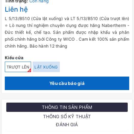
Tình trạng:
Còn hàng
Liên hệ
L 5/13/B510 (Cửa lật xuống) và LT 5/13/B510 (Cửa trượt lên)
⭐ Lò nung thí nghiệm chuyên dụng được hãng Nabertherm -
Đức thiết kế, chế tạo. Sản phẩm được nhập khẩu và phân
phối chính hãng bởi Công ty WICO . Cam kết 100% sản phẩm
chính hãng. Bảo hành 12 tháng
Kiểu cửa
TRƯỢT LÊN
LẬT XUỐNG
Yêu cầu báo giá
THÔNG TIN SẢN PHẨM
THÔNG SỐ KỸ THUẬT
ĐÁNH GIÁ