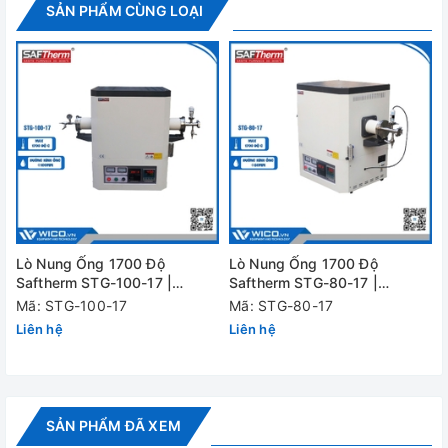
SẢN PHẨM CÙNG LOẠI
Lò Nung Ống 1700 Độ
Lò Nung Ống 1700 Độ
Saftherm STG-100-17 |
Saftherm STG-80-17 |
Φ100mm
Φ80mm
Mã: STG-100-17
Mã: STG-80-17
Bộ điều khiển B510 phiên bản 2022
Liên hệ
Liên hệ
+ Cho phép cài đặt và lưu trữ tối đa 5 chương trình với 4
phân đoạn nhiệt.
+ Có 24 ngôn ngữ hoạt động có thể lựa chọn
SẢN PHẨM ĐÃ XEM