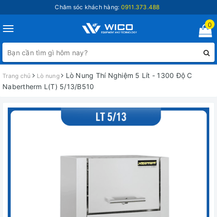
Chăm sóc khách hàng:
0911.373.488
0
Toggle
navigation
Lò Nung Thí Nghiệm 5 Lít - 1300 Độ C
Trang chủ
Lò nung
Nabertherm L(T) 5/13/B510