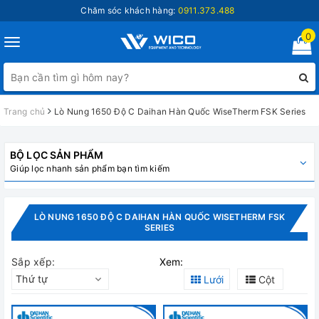
Chăm sóc khách hàng:
0911.373.488
0
Toggle
navigation
Trang chủ
Lò Nung 1650 Độ C Daihan Hàn Quốc WiseTherm FSK Series
BỘ LỌC SẢN PHẨM
Giúp lọc nhanh sản phẩm bạn tìm kiếm
LÒ NUNG 1650 ĐỘ C DAIHAN HÀN QUỐC WISETHERM FSK
SERIES
Sắp xếp:
Xem:
Thứ tự
Lưới
Cột