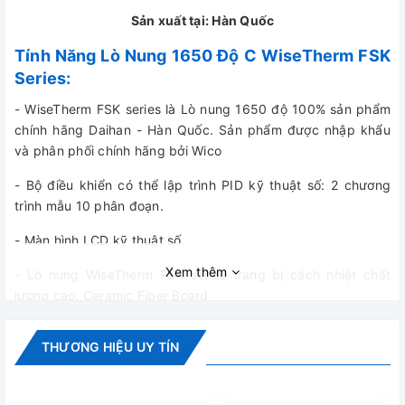
Sản xuất tại: Hàn Quốc
Tính Năng Lò Nung 1650 Độ C WiseTherm FSK
Series:
- WiseTherm FSK series là Lò nung 1650 độ 100% sản phẩm
chính hãng Daihan - Hàn Quốc. Sản phẩm được nhập khẩu
và phân phối chính hãng bởi Wico
- Bộ điều khiển có thể lập trình PID kỹ thuật số: 2 chương
trình mẫu 10 phân đoạn.
- Màn hình LCD kỹ thuật số.
Xem thêm
- Lò nung WiseTherm FSK series trang bị cách nhiệt chất
lượng cao: Ceramic Fiber Board
- Thanh gia nhiệt là SIC (Silicon Carbide)
THƯƠNG HIỆU UY TÍN
- Hệ thống khóa cửa an toàn
- Kèm theo Kệ bằng sợi gốm sứ