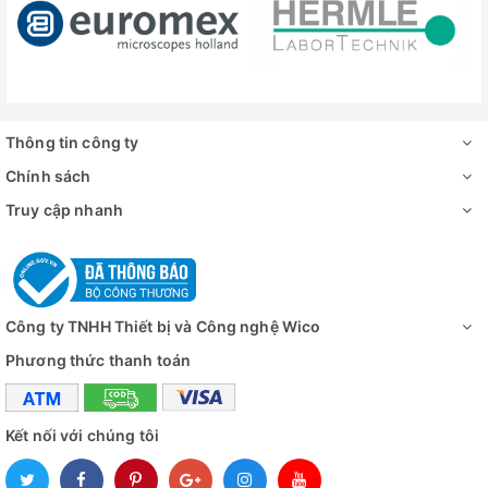
- Sợi Ceramic để hở ra dây gia nhiệt, gia nhiệt từ 2 phía
- Công tắc an toàn để mở cửa.
Dung Tích Đa Dạng - Phù Hợp Với Mọi Nhu Cầu:
Thông tin công ty
🌟 Lò nung 1650 độ 1.9 lít Daihan WiseTherm FSK-2
Chính sách
🌟 Lò nung 1650 độ 4.5 lít Daihan WiseTherm FSK-5
Truy cập nhanh
🌟 Lò nung 1650 độ 11 lít Daihan WiseTherm FSK-11
Công ty TNHH Thiết bị và Công nghệ Wico
Phương thức thanh toán
Kết nối với chúng tôi