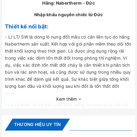
Hãng: Nabertherm - Đức
Nhập khẩu nguyên chiếc từ Đức
Thiết kế nổi bật:
- L/ LT/ SW là dòng lò nung đốt mẫu có cân liên tục do hãng
Nabertherm sản xuất. Kết hợp với gói phần mềm theo dõi tổn
thất khối lượng theo thời gian. Lò được ứng dụng rộng rãi
trong việc xác định tổn thất đốt trong phòng thí nghiệm. Ví
dụ, việc xác định tổn thất đốt cháy là cần thiết khi phân tích
bùn và rác sinh hoạt, và cũng được sử dụng trong nhiều quy
trình khác để đánh giá kết quả. Sự khác biệt giữa tổng khối
lượng ban đầu và khối lượng sau khi đốt là tổn thất đốt
cháy.
Xem thêm
- Lò có thiết kế để kiểu pits tông bằng ceramic giúp kết nối
với cân phía ngoài lò để xác định tổn thất cháy.
- Hệ thống gia nhiệt bằng tấm Ceramic gia nhiệt 2 phía.
THƯƠNG HIỆU UY TÍN
- Lò sử dụng vật liệu cách nhiệt sợi Non- classified. Giúp cho