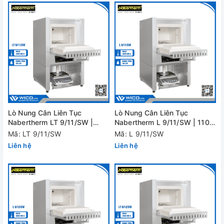
Lò Nung Cân Liên Tục
Lò Nung Cân Liên Tục
Nabertherm LT 9/11/SW |
Nabertherm L 9/11/SW | 1100
1100 Độ - Cửa Trượt
Độ - Cửa Lật
Mã: LT 9/11/SW
Mã: L 9/11/SW
Liên hệ
Liên hệ