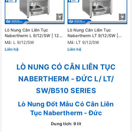
Lò Nung Cân Liên Tục
Lò Nung Cân Liên Tục
Nabertherm L 9/12/SW | 1200
Nabertherm LT 9/12/SW |
Độ - Cửa Lật
1200 Độ - Cửa Trượt
Mã: L 9/12/SW
Mã: LT 9/12/SW
Liên hệ
Liên hệ
LÒ NUNG CÓ CÂN LIÊN TỤC
NABERTHERM - ĐỨC L/ LT/
SW/B510 SERIES
Lò Nung Đốt Mẫu Có Cân Liên
Tục Nabertherm - Đức
Dung tích: 9 lít