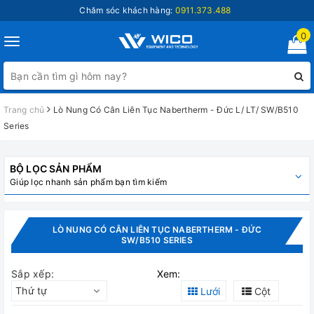
Chăm sóc khách hàng:
0911.373.488
0
Toggle
navigation
Trang chủ
Lò Nung Có Cân Liên Tục Nabertherm - Đức L/ LT/ SW/B510
Series
BỘ LỌC SẢN PHẨM
Giúp lọc nhanh sản phẩm bạn tìm kiếm
LÒ NUNG CÓ CÂN LIÊN TỤC NABERTHERM - ĐỨC
SW/B510 SERIES
Sắp xếp:
Xem:
Thứ tự
Lưới
Cột