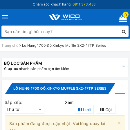
Chăm sóc khách hàng:
0911.373.488
0
Toggle
navigation
Trang chủ
Lò Nung 1700 Độ Xinkyo Muffle SX2-17TP Series
BỘ LỌC SẢN PHẨM
Giúp lọc nhanh sản phẩm bạn tìm kiếm
LÒ NUNG 1700 ĐỘ XINKYO MUFFLE SX2-17TP SERIES
Sắp xếp:
Xem:
Thứ tự
Lưới
Cột
×
Sản phẩm đang được cập nhật. Vui lòng quay lại