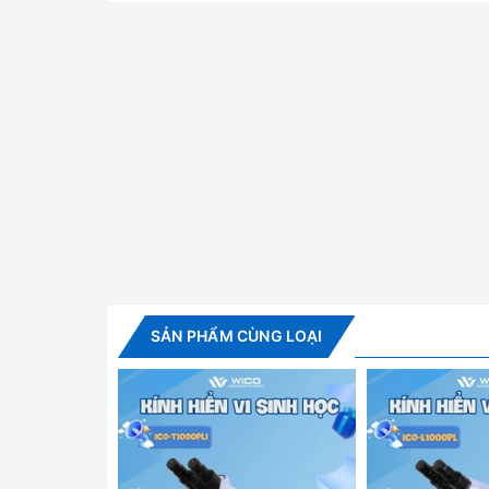
Kính
Tính năng nổi bật
Thông số camera
Định dạng hình ảnh: JPG
Độ phân giải hình ảnh: 4608 * 3456 (đối với thẻ 
SẢN PHẨM CÙNG LOẠI
Định dạng video: MOV (cho thẻ TF)
Đầu ghi video: 1920 * 1080 @ 60FPS (dành cho T
Độ phân giải video USB: 1920 * 1080 @ 30FPS
Cân bằng trắng: Tự động