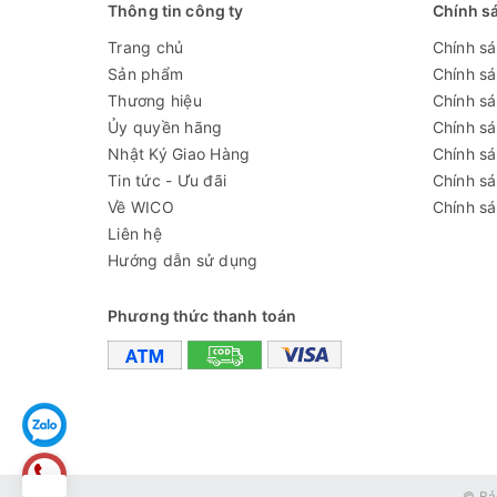
Thông tin công ty
Chính s
Kích thước: 115mm (L) * 40mm (DIA)
Trang chủ
Chính s
Sản phẩm
Chính s
Đèn LED
Thương hiệu
Chính sá
Ủy quyền hãng
Chính s
Bóng đèn LED trắng sáng, 6W, Điều chỉnh độ sán
Nhật Ký Giao Hàng
Chính s
bóng
Tin tức - Ưu đãi
Chính s
Kiểm soát cường độ thay đổi
Về WICO
Chính sá
Liên hệ
Nguồn điện đầu vào: 220V, 50HZ
Hướng dẫn sử dụng
Phù hợp với đường kính của ống kính: 16mm-46
Phương thức thanh toán
Cung cấp bao gồm:
- 01 camera 16MP
- 01 cung cấp điện
- 01 dòng USB
© Bả