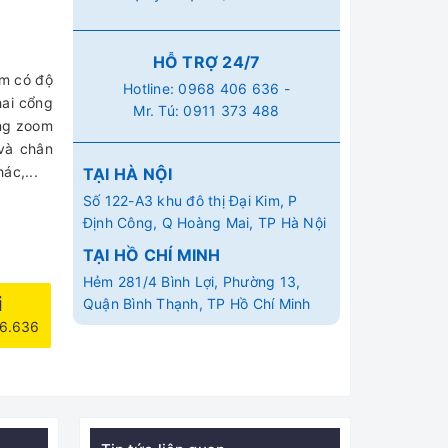
HỖ TRỢ 24/7
ẩm có độ
Hotline:
0968 406 636
-
hai cổng
Mr. Tú:
0911 373 488
ăng zoom
 và chân
ác,...
TẠI HÀ NỘI
Số 122-A3 khu đô thị Đại Kim, P
Định Công, Q Hoàng Mai, TP Hà Nội
TẠI HỒ CHÍ MINH
Hẻm 281/4 Bình Lợi, Phường 13,
i
Quận Bình Thạnh, TP Hồ Chí Minh
06.636