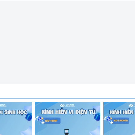
 Hiển Vi Điện Tử ICO-5806
TF) 1920 * 1080 @ 60FPS (đối với thẻ TF)
hẻ TF)