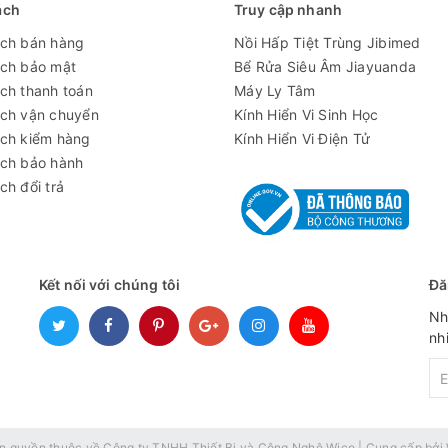
ách
Truy cập nhanh
ách bán hàng
Nồi Hấp Tiệt Trùng Jibimed
ách bảo mật
Bể Rửa Siêu Âm Jiayuanda
ch thanh toán
Máy Ly Tâm
ách vận chuyển
Kính Hiển Vi Sinh Học
g, tuổi thọ 100.000 giờ Chiếu sáng tập trung và cường độ cao k
ách kiểm hàng
Kính Hiển Vi Điện Tử
ách bảo hành
ch đổi trả
mm
Kết nối với chúng tôi
Đă
Nh
nh
n quyền thuộc về
Công ty TNHH Thiết Bị và Công Nghệ Wico
|
Cung cấp bởi