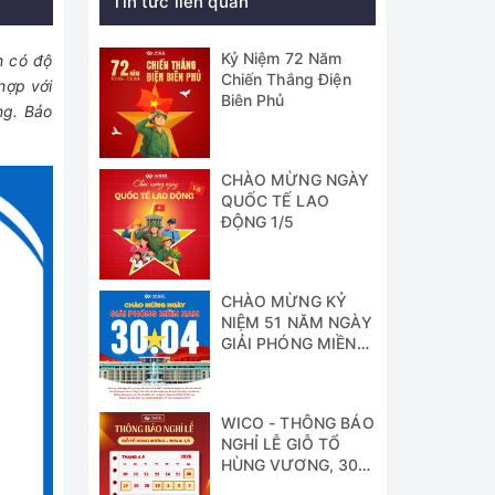
Tin tức liên quan
Kỷ Niệm 72 Năm
h có độ
Chiến Thắng Điện
hợp với
Biên Phủ
ng. Bảo
CHÀO MỪNG NGÀY
QUỐC TẾ LAO
ĐỘNG 1/5
CHÀO MỪNG KỶ
NIỆM 51 NĂM NGÀY
GIẢI PHÓNG MIỀN
NAM
WICO - THÔNG BÁO
NGHỈ LỄ GIỖ TỔ
HÙNG VƯƠNG, 30/4
& 1/5