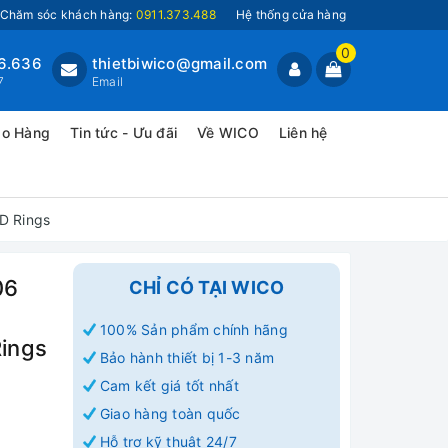
Chăm sóc khách hàng:
0911.373.488
Hệ thống cửa hàng
0
6.636
thietbiwico@gmail.com
7
Email
ao Hàng
Tin tức - Ưu đãi
Về WICO
Liên hệ
D Rings
06
CHỈ CÓ TẠI WICO
100% Sản phẩm chính hãng
Rings
Bảo hành thiết bị 1-3 năm
Cam kết giá tốt nhất
Giao hàng toàn quốc
Hỗ trợ kỹ thuật 24/7