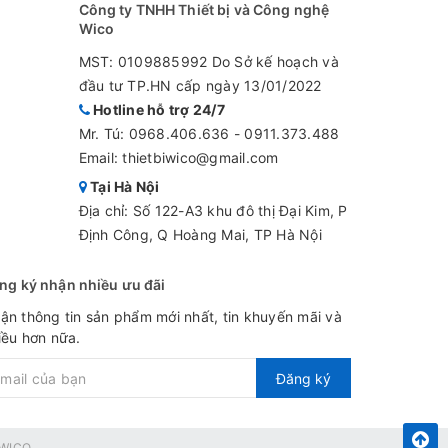
Công ty TNHH Thiết bị và Công nghệ
Wico
MST: 0109885992 Do Sở kế hoạch và
đầu tư TP.HN cấp ngày 13/01/2022
Hotline hỗ trợ 24/7
hông có
Mr. Tú:
0968.406.636
-
0911.373.488
Email: thietbiwico@gmail.com
Tại Hà Nội
Địa chỉ: Số 122-A3 khu đô thị Đại Kim, P
Định Công, Q Hoàng Mai, TP Hà Nội
ng ký nhận nhiều ưu đãi
ận thông tin sản phẩm mới nhất, tin khuyến mãi và
iều hơn nữa.
Đăng ký
WICO