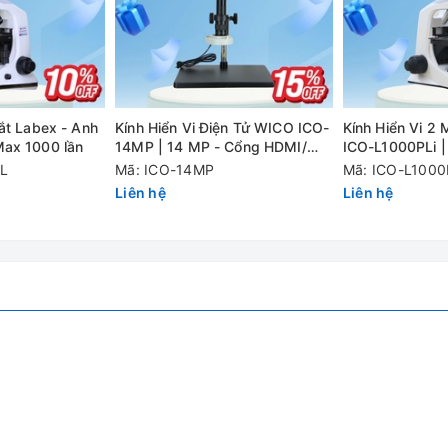
ắt Labex - Anh
Kính Hiển Vi Điện Tử WICO ICO-
Kính Hiển Vi 2 
el 1 / 2,3 inch
Max 1000 lần
14MP | 14 MP - Cổng HDMI/
ICO-L1000PLi |
USB
PL
Mã: ICO-14MP
Mã: ICO-L1000
Liên hệ
Liên hệ
F), 1920x1080 (đối với Thẻ TF), 1920x1080 (đối với USB)
F)
 lần