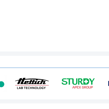
B)
trên màn hình)