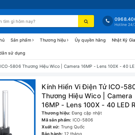
0968.40
Hotline 24/
hủ
Sản phẩm
Thương hiệu
Ủy quyền hãng
Nhật Ký Gi
dẫn sử dụng
ử ICO-5806 Thương Hiệu Wico | Camera 16MP - Lens 100X - 40 LE
Kính Hiển Vi Điện Tử ICO-58
Thương Hiệu Wico | Camera
16MP - Lens 100X - 40 LED 
Thương hiệu:
Đang cập nhật
Mã sản phẩm:
ICO-5806
Xuất xứ:
Trung Quốc
Bảo hành:
12 tháng