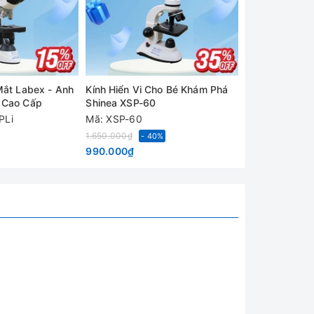
Mắt Labex - Anh
Kính Hiển Vi Cho Bé Khám Phá
Kính Hiển Vi S
 Cao Cấp
Shinea XSP-60
Shinea Trung
PLi
Mã: XSP-60
Mã: XSZ-107T
Liên hệ
1.650.000₫
- 40%
990.000₫