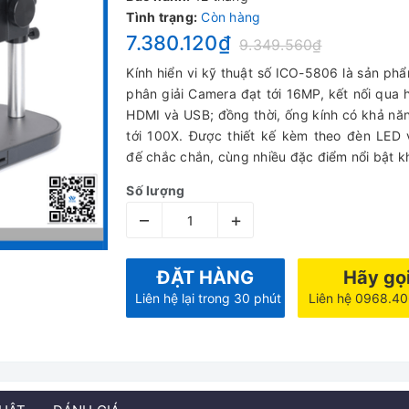
Tình trạng:
Còn hàng
7.380.120₫
9.349.560₫
Kính hiển vi kỹ thuật số ICO-5806 là sản ph
phân giải Camera đạt tới 16MP, kết nối qua 
HDMI và USB; đồng thời, ống kính có khả n
tới 100X. Được thiết kế kèm theo đèn LED
đế chắc chắn, cùng nhiều đặc điểm nổi bật kh
Số lượng
–
+
ĐẶT HÀNG
Hãy gọ
Liên hệ lại trong 30 phút
Liên hệ 0968.4