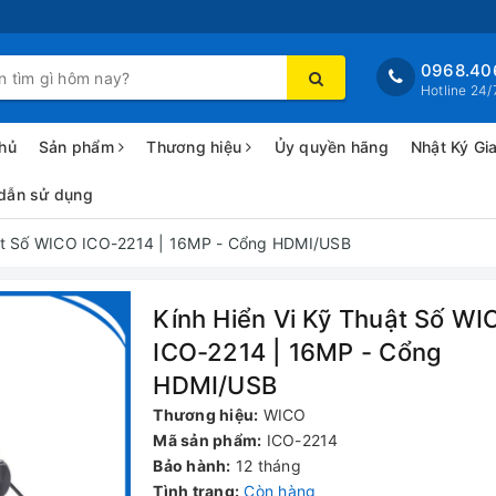
0968.40
Hotline 24/
hủ
Sản phẩm
Thương hiệu
Ủy quyền hãng
Nhật Ký Gi
dẫn sử dụng
uật Số WICO ICO-2214 | 16MP - Cổng HDMI/USB
Kính Hiển Vi Kỹ Thuật Số WI
ICO-2214 | 16MP - Cổng
HDMI/USB
Thương hiệu:
WICO
Mã sản phẩm:
ICO-2214
Bảo hành:
12 tháng
Tình trạng:
Còn hàng