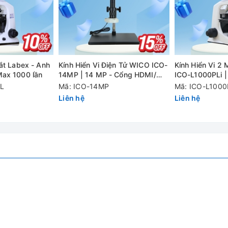
fps ； 720P 120 @ fps ； Max 240f / s (VGA）
ắt Labex - Anh
Kính Hiển Vi Điện Tử WICO ICO-
Kính Hiển Vi 2 
Max 1000 lần
14MP | 14 MP - Cổng HDMI/
ICO-L1000PLi |
USB
PL
Mã: ICO-14MP
Mã: ICO-L1000
Liên hệ
Liên hệ
, bao gồm cả phần mềm đo PC
 nối khoảng 15 mét)