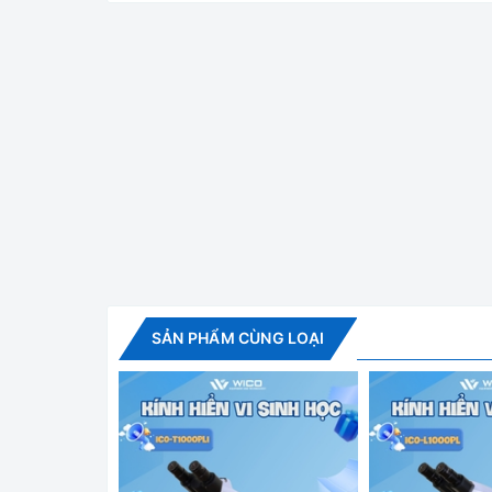
Kín
Cảm biến hình ảnh: Cảm biến SONY CMOS 1 / 2.3
Đầu ra video: 4K / 2K / 1080P Full HD (qua HDMI
Định dạng video: MP4
SẢN PHẨM CÙNG LOẠI
Độ phóng đại:
Độ phóng đại tiêu chuẩn 150X
Độ phân giải ảnh: 16M 4608x3456, 14M 4320x32
Định dạng ảnh: JPEG
Chiều dài sóng： 400 ~ 700nm