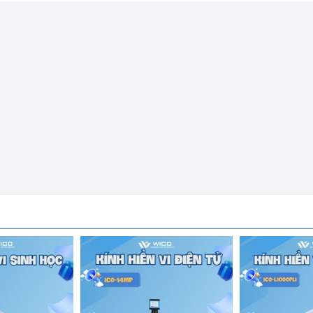
h hiển vi điện tử ICO-2214
 HD 16 Megapixel
); 1080P (qua USB)
40,12M 4032x3024, Tối thiểu 640x480