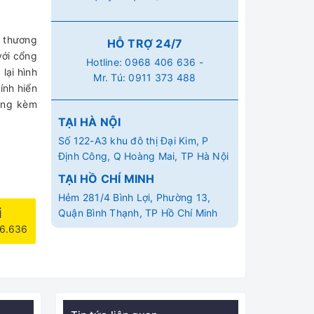
g thương
HỖ TRỢ 24/7
với cổng
Hotline:
0968 406 636
-
lại hình
Mr. Tú:
0911 373 488
ính hiển
ặng kèm
TẠI HÀ NỘI
Số 122-A3 khu đô thị Đại Kim, P
Định Công, Q Hoàng Mai, TP Hà Nội
TẠI HỒ CHÍ MINH
Hẻm 281/4 Bình Lợi, Phường 13,
i
Quận Bình Thạnh, TP Hồ Chí Minh
06.636