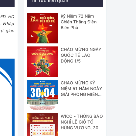
Tin tức liên quan
Kỷ Niệm 72 Năm
 LED HD
Chiến Thắng Điện
o. Nhập
Biên Phủ
rợ giao
CHÀO MỪNG NGÀY
QUỐC TẾ LAO
ĐỘNG 1/5
CHÀO MỪNG KỶ
NIỆM 51 NĂM NGÀY
GIẢI PHÓNG MIỀN
NAM
WICO - THÔNG BÁO
NGHỈ LỄ GIỖ TỔ
HÙNG VƯƠNG, 30/4
& 1/5