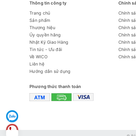
ảnh
Thông tin công ty
Chính s
Đầu ra video
4K / 
Trang chủ
Chính s
Sản phẩm
Chính s
Định dạng video
Thương hiệu
Chính sá
Ủy quyền hãng
Chính s
Độ phóng đại
Nhật Ký Giao Hàng
Chính s
Độ phân giải ảnh
16M 4608x345
Tin tức - Ưu đãi
Chính s
Về WICO
Chính sá
Định dạng ảnh
Liên hệ
Chiều dài sóng
Hướng dẫn sử dụng
Phạm vi lấy nét
Phương thức thanh toán
Tốc độ khung
4K 24 @ fps ； 
hình
Đầu ra video
Micrô
Lưu trữ
© Bả