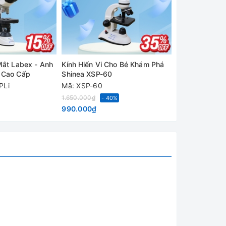
Mắt Labex - Anh
Kính Hiển Vi Cho Bé Khám Phá
Kính Hiển Vi S
 Cao Cấp
Shinea XSP-60
Shinea Trung
PLi
Mã: XSP-60
Mã: XSZ-107T
Liên hệ
1.650.000₫
- 40%
990.000₫