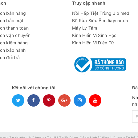
ách
Truy cập nhanh
2K / 1080P Full HD (qua HDMI); 1080P (qua USB)
ách bán hàng
Nồi Hấp Tiệt Trùng Jibimed
ách bảo mật
Bể Rửa Siêu Âm Jiayuanda
MP4
ch thanh toán
Máy Ly Tâm
ách vận chuyển
Kính Hiển Vi Sinh Học
Độ phóng đại tiêu chuẩn 150X
ách kiểm hàng
Kính Hiển Vi Điện Tử
6, 14M 4320x3240,12M 4032x3024, Tối thiểu 640x480
ách bảo hành
ch đổi trả
JPEG
400 ~ 700nm
5cm đến 15 cm
Kết nối với chúng tôi
Đă
Nh
1080P 60 @ fps ； 720P 120 @ fps ； Max 240f / s (VGA）
nh
HDMI / USB
Hỗ trợ
Bộ nhớ thẻ TF, tối đa 128G
n quyền thuộc về
Công ty TNHH Thiết Bị và Công Nghệ Wico
|
Cung cấp bởi