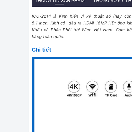
THÔNG TIN SẢN PHẨM
THÔNG SỐ KỸ T
ICO-2214 là Kính hiển vi kỹ thuật số (hay cò
5.1 inch. Kính có đầu ra HDMI 16MP HD; ống kí
Khẩu và Phân Phối bởi Wico Việt Nam. Cam kết
hàng toàn quốc.
Chi tiết