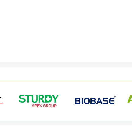
m biến SONY CMOS 1 / 2.3 HD 16 Megapixel