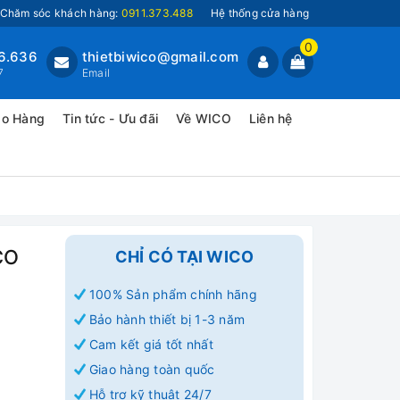
Chăm sóc khách hàng:
0911.373.488
Hệ thống cửa hàng
0
6.636
thietbiwico@gmail.com
7
Email
ao Hàng
Tin tức - Ưu đãi
Về WICO
Liên hệ
CO
CHỈ CÓ TẠI WICO
100% Sản phẩm chính hãng
Bảo hành thiết bị 1-3 năm
Cam kết giá tốt nhất
Giao hàng toàn quốc
Hỗ trợ kỹ thuật 24/7