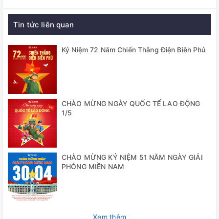
Thông số camera
Định dạng hình ảnh: JPG
Tin tức liên quan
Độ phân giải hình ảnh: 4608 * 3456 (đối với thẻ TF) 1920 *
Kỷ Niệm 72 Năm Chiến Thắng Điện Biên Phủ
1080 @ 60FPS (đối với thẻ TF); 1920x1080 (đối với USB)
Định dạng video: MP4 (cho thẻ TF)
Đầu ghi video: 1920 * 1080 @ 60fps (đối với thẻ TF)
CHÀO MỪNG NGÀY QUỐC TẾ LAO ĐỘNG
Độ phân giải video USB: 1920 * 1080 @ 30FPS
1/5
Cảm biến hình ảnh: Cảm biến Panasonic 16 megapixel 1 /
2,3 inch
Kích thước điểm ảnh: 1,43 * 1,43um
CHÀO MỪNG KỶ NIỆM 51 NĂM NGÀY GIẢI
PHÓNG MIỀN NAM
Tốc độ khung hình: 60fps
Cân bằng trắng: Tự động / thủ công
Độ phóng đại kỹ thuật số: zoom kỹ thuật số gấp 5 lần
Xem thêm