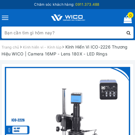
Chăm sóc khách hàng:
0911.373.488
0
Toggle
navigation
Kính Hiển Vi ICO-2226 Thương
Trang chủ
Kính hiển vi - Kính lúp
Hiệu WICO | Camera 16MP - Lens 180X - LED Rings