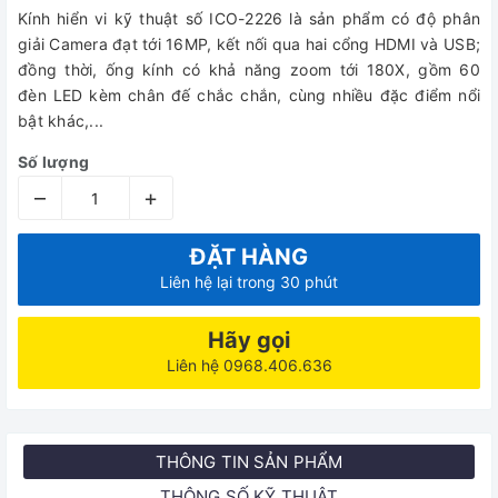
Kính hiển vi kỹ thuật số ICO-2226 là sản phẩm có độ phân
giải Camera đạt tới 16MP, kết nối qua hai cổng HDMI và USB;
đồng thời, ống kính có khả năng zoom tới 180X, gồm 60
đèn LED kèm chân đế chắc chắn, cùng nhiều đặc điểm nổi
bật khác,...
Số lượng
–
+
ĐẶT HÀNG
Liên hệ lại trong 30 phút
Hãy gọi
Liên hệ 0968.406.636
THÔNG TIN SẢN PHẨM
THÔNG SỐ KỸ THUẬT