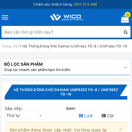
Chăm sóc khách hàng:
0911.373.488
0
Toggle
navigation
Trang chủ
Hệ Thống Đông Khô Daihan UniFreez FD-8 / UniFreez FD-16
BỘ LỌC SẢN PHẨM
Giúp lọc nhanh sản phẩm bạn tìm kiếm
HỆ THỐNG ĐÔNG KHÔ DAIHAN UNIFREEZ FD-8 / UNIFREEZ
FD-16
Sắp xếp:
Xem:
Thứ tự
Lưới
Cột
×
Sản phẩm đang được cập nhật. Vui lòng quay lại