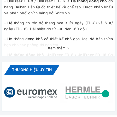
- UniFreez FD-8 / UniFreez FD-16 là
Hệ thống đông khô
do
hãng Daihan Hàn Quốc thiết kế và chế tạo. Được nhập khẩu
và phân phối chính hãng bởi Wico.Vn
- Hệ thống có tốc độ thăng hoa 3 lít/ ngày (FD-8) và 6 lít/
ngày (FD-16). Dải nhiệt độ từ -90 đến -60 độ C.
- Hệ thống đông khô có thiết kế nhỏ gọn, loại để bàn thích
hợp cho các phòng thí nghiệm.
Xem thêm
-
Hệ thống đông khô UniFreez FD-8 / UniFreez FD-16
Có
thể điều khiển quá trình tự động hoặc thủ công.
THƯƠNG HIỆU UY TÍN
- Màn hình LCD hiển thị nhiệt độ và độ chân không.
- Tích hợp chức năng rã đông nhanh bằng khí nóng, cho
phép thực hiện chu trình tiếp theo nhanh hơn.
- Đèn LED sáng khi nhiệt độ và độ chân không thích hợp.
- Có thể kiểm soát nhiệt độ, thời gian ở chế độ tự động.
- Phân bố nhiệt độ đồng đều ở tất cả các giá trong buồng