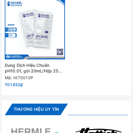
Dung Dịch Hiệu Chuẩn
pH10.01, gói 20mL/Hộp 25
gói HI70010P
Mã: HI70010P
701.932₫
THƯƠNG HIỆU UY TÍN