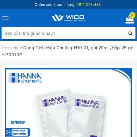
Chăm sóc khách hàng:
0911.373.488
0
Toggle
navigation
Dung Dịch Hiệu Chuẩn pH10.01, gói 20mL/Hộp 25 gói
Trang chủ
HI70010P