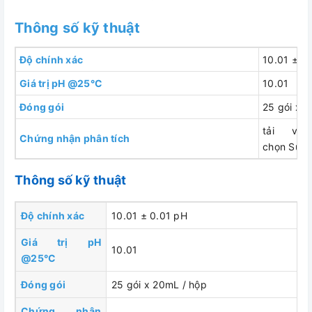
Thông số kỹ thuật
Độ chính xác
10.01 ± 0
Giá trị pH @25°C
10.01
Đóng gói
25 gói x 
tải về 
Chứng nhận phân tích
chọn Supp
Thông số kỹ thuật
Độ chính xác
10.01 ± 0.01 pH
Giá trị pH
10.01
@25°C
Đóng gói
25 gói x 20mL / hộp
Chứng nhận