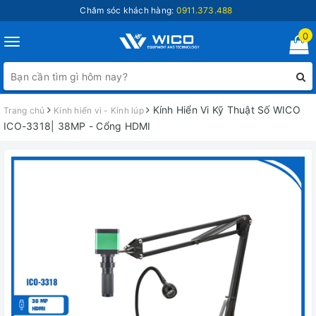
Chăm sóc khách hàng:
0911.373.488
0
Toggle
navigation
Kính Hiển Vi Kỹ Thuật Số WICO
Trang chủ
Kính hiển vi - Kính lúp
ICO-3318| 38MP - Cổng HDMI