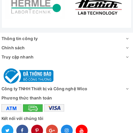
Ống kính 120x:
Công suất phóng đại: 0,12 - 2X (khoảng 8X - 120X trên
màn hình)
Thông tin công ty
Trường thị giác: 2,4mm-66mm
Chính sách
Tỷ lệ thu phóng: 5: 1
Truy cập nhanh
Kích thước: 100mm (L) * 28mm (DIA)
Trọng lượng: 100g
Cung cấp bao gồm:
Công ty TNHH Thiết bị và Công nghệ Wico
Phương thức thanh toán
- Máy ảnh kính hiển vi 1 x 38MP
- 1 x Cáp HDMI
Kết nối với chúng tôi
- 1 x cáp USB