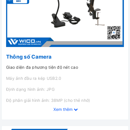
Thông số Camera
Giao diện đa phương tiện độ nét cao
Máy ảnh đầu ra kép USB2.0
Định dạng hình ảnh: JPG
Độ phân giải hình ảnh: 38MP (cho thẻ nhớ)
Xem thêm
Định dạng video: MP4 (cho thẻ nhớ)
Máy ghi hình: 1080P ở 60FPS